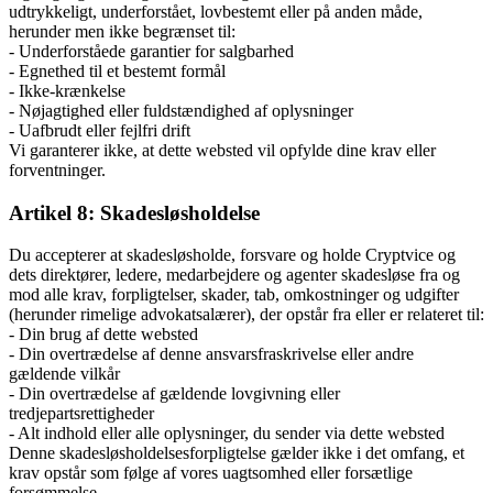
udtrykkeligt, underforstået, lovbestemt eller på anden måde,
herunder men ikke begrænset til:
- Underforståede garantier for salgbarhed
- Egnethed til et bestemt formål
- Ikke-krænkelse
- Nøjagtighed eller fuldstændighed af oplysninger
- Uafbrudt eller fejlfri drift
Vi garanterer ikke, at dette websted vil opfylde dine krav eller
forventninger.
Artikel 8: Skadesløsholdelse
Du accepterer at skadesløsholde, forsvare og holde Cryptvice og
dets direktører, ledere, medarbejdere og agenter skadesløse fra og
mod alle krav, forpligtelser, skader, tab, omkostninger og udgifter
(herunder rimelige advokatsalærer), der opstår fra eller er relateret til:
- Din brug af dette websted
- Din overtrædelse af denne ansvarsfraskrivelse eller andre
gældende vilkår
- Din overtrædelse af gældende lovgivning eller
tredjepartsrettigheder
- Alt indhold eller alle oplysninger, du sender via dette websted
Denne skadesløsholdelsesforpligtelse gælder ikke i det omfang, et
krav opstår som følge af vores uagtsomhed eller forsætlige
forsømmelse.