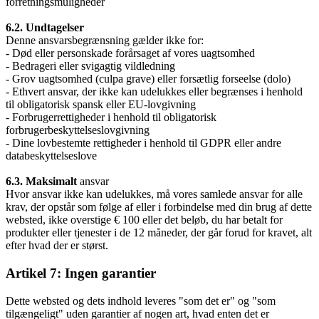
forretningsmuligheder
6.2. Undtagelser
Denne ansvarsbegrænsning gælder ikke for:
- Død eller personskade forårsaget af vores uagtsomhed
- Bedrageri eller svigagtig vildledning
- Grov uagtsomhed (culpa grave) eller forsætlig forseelse (dolo)
- Ethvert ansvar, der ikke kan udelukkes eller begrænses i henhold
til obligatorisk spansk eller EU-lovgivning
- Forbrugerrettigheder i henhold til obligatorisk
forbrugerbeskyttelseslovgivning
- Dine lovbestemte rettigheder i henhold til GDPR eller andre
databeskyttelseslove
6.3. Maksimalt
ansvar
Hvor ansvar ikke kan udelukkes, må vores samlede ansvar for alle
krav, der opstår som følge af eller i forbindelse med din brug af dette
websted, ikke overstige € 100 eller det beløb, du har betalt for
produkter eller tjenester i de 12 måneder, der går forud for kravet, alt
efter hvad der er størst.
Artikel 7: Ingen garantier
Dette websted og dets indhold leveres "som det er" og "som
tilgængeligt" uden garantier af nogen art, hvad enten det er