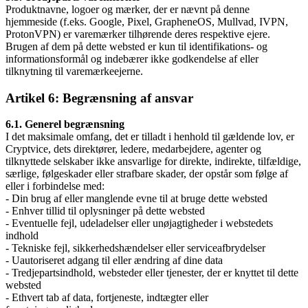
Produktnavne, logoer og mærker, der er nævnt på denne
hjemmeside (f.eks. Google, Pixel, GrapheneOS, Mullvad, IVPN,
ProtonVPN) er varemærker tilhørende deres respektive ejere.
Brugen af dem på dette websted er kun til identifikations- og
informationsformål og indebærer ikke godkendelse af eller
tilknytning til varemærkeejerne.
Artikel 6: Begrænsning af ansvar
6.1. Generel begrænsning
I det maksimale omfang, det er tilladt i henhold til gældende lov, er
Cryptvice, dets direktører, ledere, medarbejdere, agenter og
tilknyttede selskaber ikke ansvarlige for direkte, indirekte, tilfældige,
særlige, følgeskader eller strafbare skader, der opstår som følge af
eller i forbindelse med:
- Din brug af eller manglende evne til at bruge dette websted
- Enhver tillid til oplysninger på dette websted
- Eventuelle fejl, udeladelser eller unøjagtigheder i webstedets
indhold
- Tekniske fejl, sikkerhedshændelser eller serviceafbrydelser
- Uautoriseret adgang til eller ændring af dine data
- Tredjepartsindhold, websteder eller tjenester, der er knyttet til dette
websted
- Ethvert tab af data, fortjeneste, indtægter eller