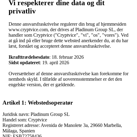
Vi respekterer dine data og dit
privatliv
Denne ansvarsfraskrivelse regulerer din brug af hjemmesiden
www.cryptvice.com, der drives af Pladinum Group SL, der
handler som Cryptvice ("Cryptvice", "vi", "os", "vores"). Ved
at gå ind på eller bruge dette websted anerkender du, at du har
læst, forstået og accepteret denne ansvarsfraskrivelse.
Ikrafttrædelsesdato
: 18. februar 2026
Sidst opdateret
: 19. april 2026
Oversættelser af denne ansvarsfraskrivelse kan forekomme for
nemheds skyld. I tilfælde af uoverensstemmelser er det den
engelske version, der er gældende.
Artikel 1: Webstedsoperatør
Juridisk navn: Pladinum Group SL
Handel som: Cryptvice
Registreret adresse: Avenida de Manolete 3a, 29660 Marbella,
Málaga, Spanien
NIF: ESB72758436