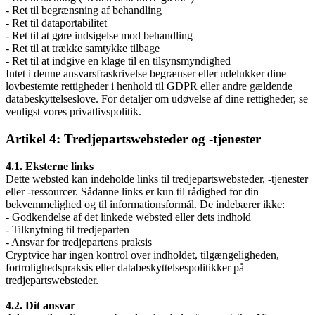
- Ret til begrænsning af behandling
- Ret til dataportabilitet
- Ret til at gøre indsigelse mod behandling
- Ret til at trække samtykke tilbage
- Ret til at indgive en klage til en tilsynsmyndighed
Intet i denne ansvarsfraskrivelse begrænser eller udelukker dine
lovbestemte rettigheder i henhold til GDPR eller andre gældende
databeskyttelseslove. For detaljer om udøvelse af dine rettigheder, se
venligst vores privatlivspolitik.
Artikel 4: Tredjepartswebsteder og -tjenester
4.1. Eksterne links
Dette websted kan indeholde links til tredjepartswebsteder, -tjenester
eller -ressourcer. Sådanne links er kun til rådighed for din
bekvemmelighed og til informationsformål. De indebærer ikke:
- Godkendelse af det linkede websted eller dets indhold
- Tilknytning til tredjeparten
- Ansvar for tredjepartens praksis
Cryptvice har ingen kontrol over indholdet, tilgængeligheden,
fortrolighedspraksis eller databeskyttelsespolitikker på
tredjepartswebsteder.
4.2. Dit ansvar