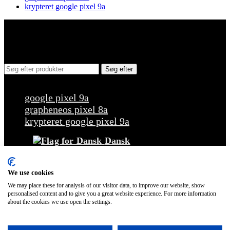
krypteret google pixel 9a
Søg efter
Populære forespørgsler
google pixel 9a
grapheneos pixel 8a
krypteret google pixel 9a
Dansk
Tilbage
Nederlands
English
We use cookies
Français
We may place these for analysis of our visitor data, to improve our website, show
personalised content and to give you a great website experience. For more information
Italiano
about the cookies we use open the settings.
Polski
Español
Svenska