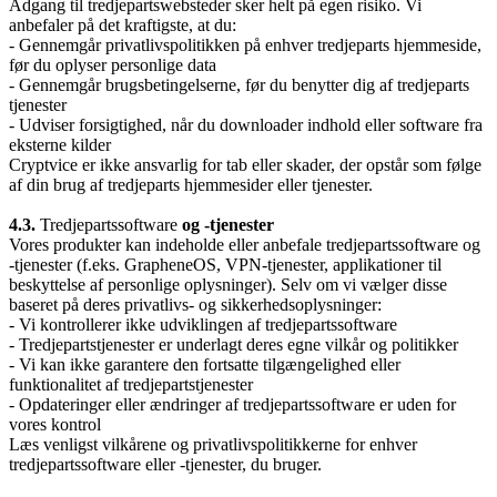
Adgang til tredjepartswebsteder sker helt på egen risiko. Vi
anbefaler på det kraftigste, at du:
- Gennemgår privatlivspolitikken på enhver tredjeparts hjemmeside,
før du oplyser personlige data
- Gennemgår brugsbetingelserne, før du benytter dig af tredjeparts
tjenester
- Udviser forsigtighed, når du downloader indhold eller software fra
eksterne kilder
Cryptvice er ikke ansvarlig for tab eller skader, der opstår som følge
af din brug af tredjeparts hjemmesider eller tjenester.
4.3.
Tredjepartssoftware
og -tjenester
Vores produkter kan indeholde eller anbefale tredjepartssoftware og
-tjenester (f.eks. GrapheneOS, VPN-tjenester, applikationer til
beskyttelse af personlige oplysninger). Selv om vi vælger disse
baseret på deres privatlivs- og sikkerhedsoplysninger:
- Vi kontrollerer ikke udviklingen af tredjepartssoftware
- Tredjepartstjenester er underlagt deres egne vilkår og politikker
- Vi kan ikke garantere den fortsatte tilgængelighed eller
funktionalitet af tredjepartstjenester
- Opdateringer eller ændringer af tredjepartssoftware er uden for
vores kontrol
Læs venligst vilkårene og privatlivspolitikkerne for enhver
tredjepartssoftware eller -tjenester, du bruger.