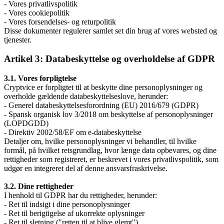
- Vores privatlivspolitik
- Vores cookiepolitik
- Vores forsendelses- og returpolitik
Disse dokumenter regulerer samlet set din brug af vores websted og
tjenester.
Artikel 3: Databeskyttelse og overholdelse af GDPR
3.1. Vores forpligtelse
Cryptvice er forpligtet til at beskytte dine personoplysninger og
overholde gældende databeskyttelseslove, herunder:
- Generel databeskyttelsesforordning (EU) 2016/679 (GDPR)
- Spansk organisk lov 3/2018 om beskyttelse af personoplysninger
(LOPDGDD)
- Direktiv 2002/58/EF om e-databeskyttelse
Detaljer om, hvilke personoplysninger vi behandler, til hvilke
formål, på hvilket retsgrundlag, hvor længe data opbevares, og dine
rettigheder som registreret, er beskrevet i vores privatlivspolitik, som
udgør en integreret del af denne ansvarsfraskrivelse.
3.2. Dine rettigheder
I henhold til GDPR har du rettigheder, herunder:
- Ret til indsigt i dine personoplysninger
- Ret til berigtigelse af ukorrekte oplysninger
- Ret til sletning ("retten til at blive glemt")