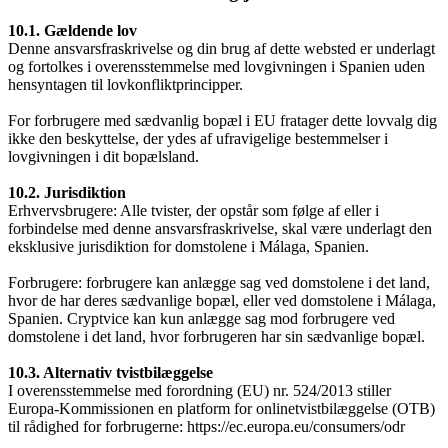
10.1. Gældende lov
Denne ansvarsfraskrivelse og din brug af dette websted er underlagt
og fortolkes i overensstemmelse med lovgivningen i Spanien uden
hensyntagen til lovkonfliktprincipper.
For forbrugere med sædvanlig bopæl i EU fratager dette lovvalg dig
ikke den beskyttelse, der ydes af ufravigelige bestemmelser i
lovgivningen i dit bopælsland.
10.2. Jurisdiktion
Erhvervsbrugere: Alle tvister, der opstår som følge af eller i
forbindelse med denne ansvarsfraskrivelse, skal være underlagt den
eksklusive jurisdiktion for domstolene i Málaga, Spanien.
Forbrugere: forbrugere kan anlægge sag ved domstolene i det land,
hvor de har deres sædvanlige bopæl, eller ved domstolene i Málaga,
Spanien. Cryptvice kan kun anlægge sag mod forbrugere ved
domstolene i det land, hvor forbrugeren har sin sædvanlige bopæl.
10.3. Alternativ tvistbilæggelse
I overensstemmelse med forordning (EU) nr. 524/2013 stiller
Europa-Kommissionen en platform for onlinetvistbilæggelse (OTB)
til rådighed for forbrugerne: https://ec.europa.eu/consumers/odr