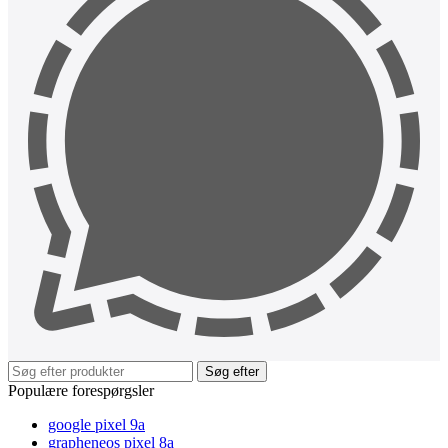
Søg efter
Populære forespørgsler
google pixel 9a
grapheneos pixel 8a