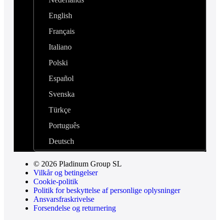
English
Français
Italiano
Polski
Español
Svenska
Türkçe
Português
Deutsch
© 2026 Pladinum Group SL
Vilkår og betingelser
Cookie-politik
Politik for beskyttelse af personlige oplysninger
Ansvarsfraskrivelse
Forsendelse og returnering