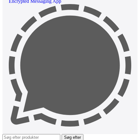
Encrypted Messaging App
Søg efter