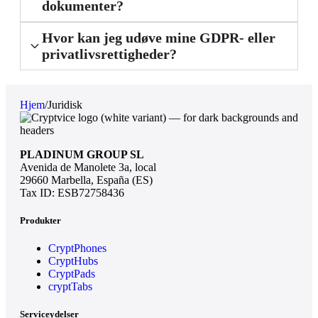
dokumenter?
Hvor kan jeg udøve mine GDPR- eller
privatlivsrettigheder?
Hjem
/
Juridisk
PLADINUM GROUP SL
Avenida de Manolete 3a, local
29660 Marbella, España (ES)
Tax ID: ESB72758436
Produkter
CryptPhones
CryptHubs
CryptPads
cryptTabs
Serviceydelser