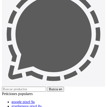
Busca en
Peticiones populares
google pixel 9a
grapheneos pixel 8a