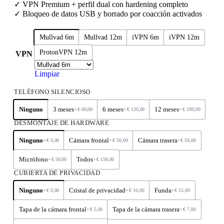
✓ VPN Premium + perfil dual con hardening completo
✓ Bloqueo de datos USB y borrado por coacción activados
Mullvad 6m
Mullvad 12m
iVPN 6m
iVPN 12m
ProtonVPN 12m
VPN
Limpiar
TELÉFONO SILENCIOSO
Ninguno
3 meses
6 meses
12 meses
+
€
60,00
+
€
120,00
+
€
199,00
DESMONTAJE DE HARDWARE
Ninguno
Cámara frontal
Cámara trasera
+
€
0,00
+
€
50,00
+
€
50,00
Micrófono
Todos
+
€
50,00
+
€
150,00
CUBIERTA DE PRIVACIDAD
Ninguno
Cristal de privacidad
Funda
+
€
0,00
+
€
10,00
+
€
15,00
Tapa de la cámara frontal
Tapa de la cámara trasera
+
€
5,00
+
€
7,00