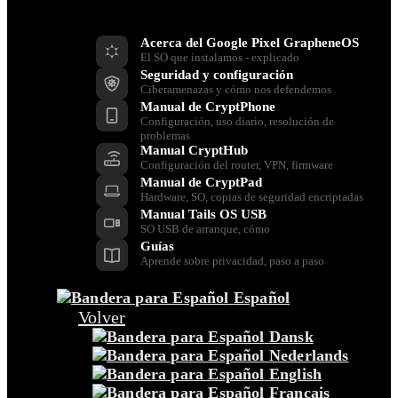
Recursos
Acerca del Google Pixel GrapheneOS
El SO que instalamos - explicado
Seguridad y configuración
Ciberamenazas y cómo nos defendemos
Manual de CryptPhone
Configuración, uso diario, resolución de
problemas
Manual CryptHub
Configuración del router, VPN, firmware
Manual de CryptPad
Hardware, SO, copias de seguridad encriptadas
Manual Tails OS USB
SO USB de arranque, cómo
Guías
Aprende sobre privacidad, paso a paso
Español
Volver
Dansk
Nederlands
English
Français