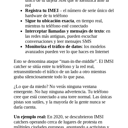
único de tu tarjeta SIM que te identifica ante la
red
Registra tu IMEI
– el número de serie único del
hardware de tu teléfono
Sigue tu ubicación exacta
, en tiempo real,
mientras tu teléfono esté conectado
Interceptar llamadas y mensajes de texto
: en
las redes más antiguas, pueden escuchar
conversaciones y leer mensajes SMS
Monitoriza el tráfico de datos
: los modelos
avanzados pueden ver lo que haces en Internet
Esto se denomina ataque “man-in-the-middle”. El IMSI
catcher se sitúa entre tu teléfono y la red real,
retransmitiendo el tráfico de un lado a otro mientras
graba silenciosamente todo lo que pasa.
¿Lo que da miedo? No verás ninguna ventana
emergente. No hay ninguna advertencia. Tu teléfono
cree que está conectado a una torre normal. Las únicas
pistas son sutiles, y la mayoría de la gente nunca se
daría cuenta.
Un ejemplo real:
En 2020, se descubrieron IMSI
catchers operando cerca de lugares de protesta en
múltiples ciudades europeas, apuntando a activistas y