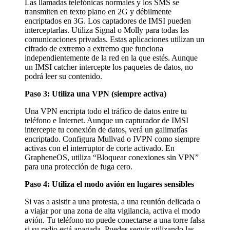
Las llamadas telefónicas normales y los SMS se
transmiten en texto plano en 2G y débilmente
encriptados en 3G. Los captadores de IMSI pueden
interceptarlas. Utiliza Signal o Molly para todas las
comunicaciones privadas. Estas aplicaciones utilizan un
cifrado de extremo a extremo que funciona
independientemente de la red en la que estés. Aunque
un IMSI catcher intercepte los paquetes de datos, no
podrá leer su contenido.
Paso 3: Utiliza una VPN (siempre activa)
Una VPN encripta todo el tráfico de datos entre tu
teléfono e Internet. Aunque un capturador de IMSI
intercepte tu conexión de datos, verá un galimatías
encriptado. Configura Mullvad o IVPN como siempre
activas con el interruptor de corte activado. En
GrapheneOS, utiliza “Bloquear conexiones sin VPN”
para una protección de fuga cero.
Paso 4: Utiliza el modo avión en lugares sensibles
Si vas a asistir a una protesta, a una reunión delicada o
a viajar por una zona de alta vigilancia, activa el modo
avión. Tu teléfono no puede conectarse a una torre falsa
si su radio está apagada. Puedes seguir utilizando las