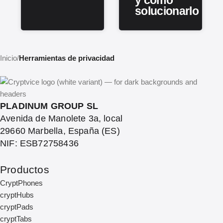
y cómo
solucionarlo
Inicio
/
Herramientas de privacidad
PLADINUM GROUP SL
Avenida de Manolete 3a, local
29660 Marbella, España (ES)
NIF: ESB72758436
Productos
CryptPhones
cryptHubs
cryptPads
cryptTabs