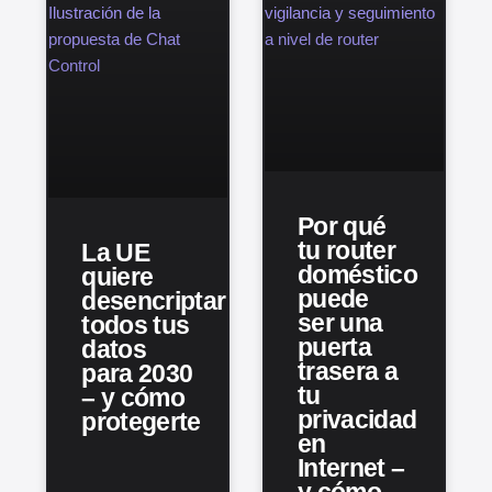
Por qué
tu router
La UE
doméstico
quiere
puede
desencriptar
ser una
todos tus
puerta
datos
trasera a
para 2030
tu
– y cómo
privacidad
protegerte
en
Internet –