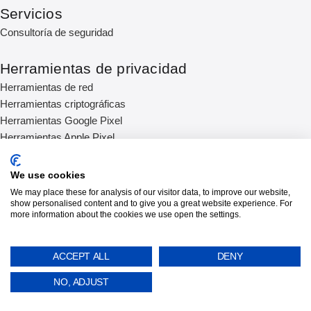
Servicios
Consultoría de seguridad
Herramientas de privacidad
Herramientas de red
Herramientas criptográficas
Herramientas Google Pixel
Herramientas Apple Pixel
Empresa
We use cookies
Sobre nosotros
We may place these for analysis of our visitor data, to improve our website,
show personalised content and to give you a great website experience. For
Ayuda y apoyo
more information about the cookies we use open the settings.
Ventas
Programa de afiliados
ACCEPT ALL
DENY
Guías
Pagos
NO, ADJUST
Empleo