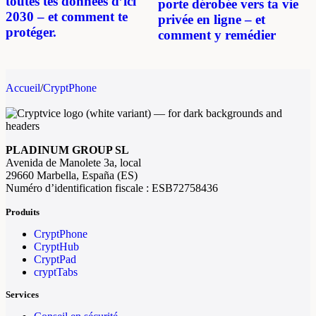
toutes tes données d’ici
porte dérobée vers ta vie
2030 – et comment te
privée en ligne – et
protéger.
comment y remédier
Accueil
/
CryptPhone
PLADINUM GROUP SL
Avenida de Manolete 3a, local
29660 Marbella, España (ES)
Numéro d’identification fiscale : ESB72758436
Produits
CryptPhone
CryptHub
CryptPad
cryptTabs
Services