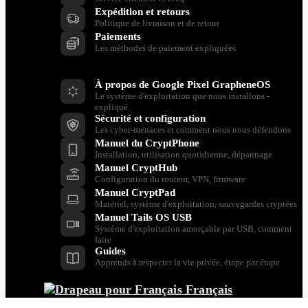
Expédition et retours
Politique de livraison et de retour
Paiements
Les méthodes de paiement expliquées
Ressources
À propos de Google Pixel GrapheneOS
Le système d'exploitation que nous installons -
expliqué
Sécurité et configuration
Les cyber-menaces et comment nous nous défendons
Manuel du CryptPhone
Installation, utilisation quotidienne, dépannage
Manuel CryptHub
Configuration du routeur, VPN, firmware
Manuel CryptPad
Matériel, système d'exploitation, sauvegardes cryptées
Manuel Tails OS USB
Système d'exploitation amorçable par USB, comment
faire
Guides
Apprends à respecter la vie privée, étape par étape
Français
Retour