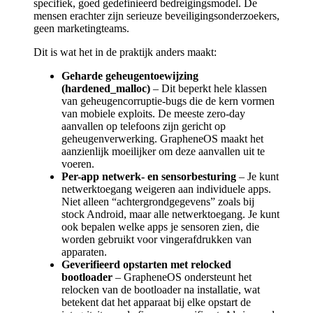
specifiek, goed gedefinieerd bedreigingsmodel. De
mensen erachter zijn serieuze beveiligingsonderzoekers,
geen marketingteams.
Dit is wat het in de praktijk anders maakt:
Geharde geheugentoewijzing
(hardened_malloc)
– Dit beperkt hele klassen
van geheugencorruptie-bugs die de kern vormen
van mobiele exploits. De meeste zero-day
aanvallen op telefoons zijn gericht op
geheugenverwerking. GrapheneOS maakt het
aanzienlijk moeilijker om deze aanvallen uit te
voeren.
Per-app netwerk- en sensorbesturing
– Je kunt
netwerktoegang weigeren aan individuele apps.
Niet alleen “achtergrondgegevens” zoals bij
stock Android, maar alle netwerktoegang. Je kunt
ook bepalen welke apps je sensoren zien, die
worden gebruikt voor vingerafdrukken van
apparaten.
Geverifieerd opstarten met relocked
bootloader
– GrapheneOS ondersteunt het
relocken van de bootloader na installatie, wat
betekent dat het apparaat bij elke opstart de