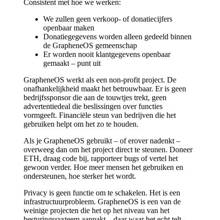
Consistent met hoe we werken:
We zullen geen verkoop- of donatiecijfers
openbaar maken
Donatiegegevens worden alleen gedeeld binnen
de GrapheneOS gemeenschap
Er worden nooit klantgegevens openbaar
gemaakt – punt uit
GrapheneOS werkt als een non-profit project. De
onafhankelijkheid maakt het betrouwbaar. Er is geen
bedrijfssponsor die aan de touwtjes trekt, geen
advertentiedeal die beslissingen over functies
vormgeeft. Financiële steun van bedrijven die het
gebruiken helpt om het zo te houden.
Als je GrapheneOS gebruikt – of erover nadenkt –
overweeg dan om het project direct te steunen. Doneer
ETH, draag code bij, rapporteer bugs of vertel het
gewoon verder. Hoe meer mensen het gebruiken en
ondersteunen, hoe sterker het wordt.
Privacy is geen functie om te schakelen. Het is een
infrastructuurprobleem. GrapheneOS is een van de
weinige projecten die het op het niveau van het
besturingssysteem aanpakt – daar waar het echt telt.