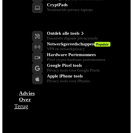
CryptPads
Versleutelde privacy-laptops
Privacy Gereedschap
Ontdek alle tools
Essentiële digitale privacytools
Netwerkgereedschappen
Populair
VPN en netwerkprivacy
Hardware Portemonnees
Privé crypto hardware portemonnees
Google Pixel tools
Privacy tools voor Google Pixels
Apple iPhone tools
Privacy tools voor iPhones
Advies
Over
Terug
Bedrijf