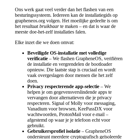
Ons werk gaat veel verder dan het flashen van een
besturingssysteem. Iedereen kan de installatiegids op
grapheneos.org volgen. Het moeilijke gedeelte is om
het resultaat
bruikbaar
te maken – en dat is waar de
meeste doe-het-zelf installaties falen.
Elke inzet die we doen omvat:
Beveiligde OS-installatie met volledige
verificatie
– We flashen GrapheneOS, verifiëren
de installatie en vergrendelen de bootloader
opnieuw. Die laatste stap is cruciaal en wordt
vaak overgeslagen door mensen die het zelf
doen.
Privacy respecterende app-selectie
– We
helpen je om gegevensverslindende apps te
vervangen door alternatieven die je privacy
respecteren. Signal of Molly voor messaging,
Vanadium voor browsen, KeePassDX voor
wachtwoorden, ProtonMail voor e-mail –
afgestemd op waar je je telefoon echt voor
gebruikt.
Gebruikersprofiel isolatie
– GrapheneOS
ondersteunt meerdere cryptografisch geïsoleerde