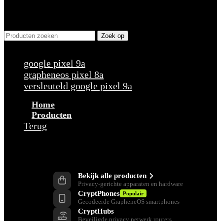
Zoek op
Populaire verzoeken
google pixel 9a
grapheneos pixel 8a
versleuteld google pixel 9a
Home
Producten
Terug
Producten
Bekijk alle producten
Privacy-gerichte apparaten en hardware
CryptPhones
Populair
Gecodeerde GrapheneOS smartphones
CryptHubs
Beveiligde privacy netwerk routers