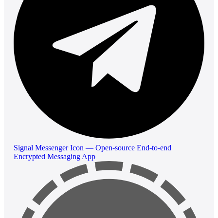
Signal Messenger Icon — Open-source End-to-end
Encrypted Messaging App