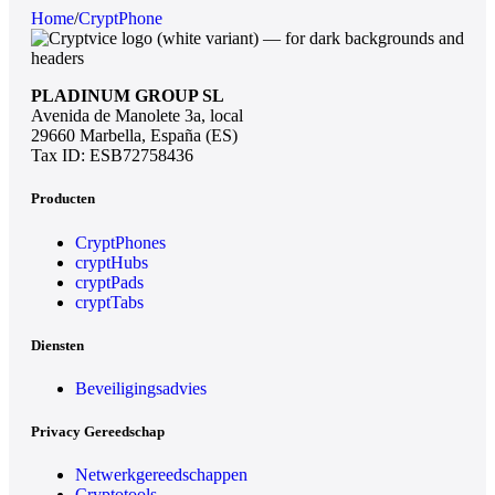
Home
/
CryptPhone
PLADINUM GROUP SL
Avenida de Manolete 3a, local
29660 Marbella, España (ES)
Tax ID: ESB72758436
Producten
CryptPhones
cryptHubs
cryptPads
cryptTabs
Diensten
Beveiligingsadvies
Privacy Gereedschap
Netwerkgereedschappen
Cryptotools