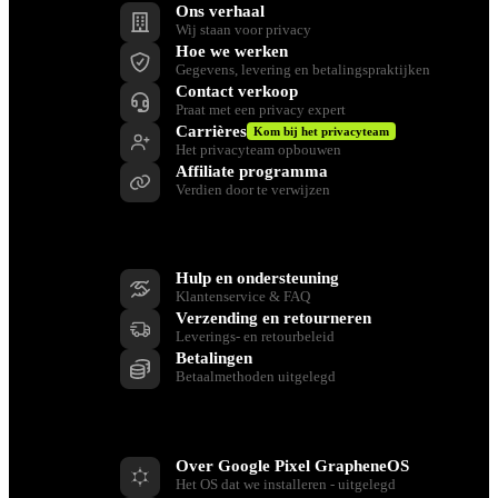
Ons verhaal
Wij staan voor privacy
Hoe we werken
Gegevens, levering en betalingspraktijken
Contact verkoop
Praat met een privacy expert
Carrières
Kom bij het privacyteam
Het privacyteam opbouwen
Affiliate programma
Verdien door te verwijzen
Ondersteuning
Hulp en ondersteuning
Klantenservice & FAQ
Verzending en retourneren
Leverings- en retourbeleid
Betalingen
Betaalmethoden uitgelegd
Bronnen
Over Google Pixel GrapheneOS
Het OS dat we installeren - uitgelegd