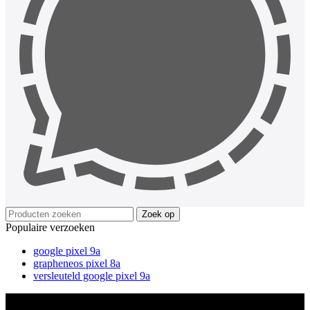
Zoek op
Populaire verzoeken
google pixel 9a
grapheneos pixel 8a
versleuteld google pixel 9a