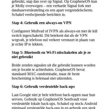
gebruikt, stap dan over op Signal. Op GrapheneOS kun
je Molly overwegen – een verharde Signal fork met
databaseversleuteling en een apart vergrendelscherm.
Schakel verdwijnende berichten in.
Stap 4: Gebruik een always-on VPN
Configureer Mullvad of IVPN als always-on met de kill
switch ingeschakeld. Dit betekent dat als de VPN
wegvalt, je telefoon nul verkeer verstuurt in plaats van
je echte IP te lekken.
Stap 5: Bluetooth en Wi-Fi uitschakelen als je ze
niet gebruikt
Beide zenden signalen uit die gebruikt kunnen worden
om je locatie te achterhalen. GrapheneOS bevat
standaard MAC-randomisatie, maar de beste
bescherming is helemaal niet uitzenden.
Stap 6: Gebruik versleutelde back-ups
Laat Google niet je hele telefoon back-uppen naar hun
servers. Gebruik op GrapheneOS Seedvault voor
versleutelde lokale back-ups. Schakel op stock-Android
minimaal versleutelde back-ups in en gebruik een sterk