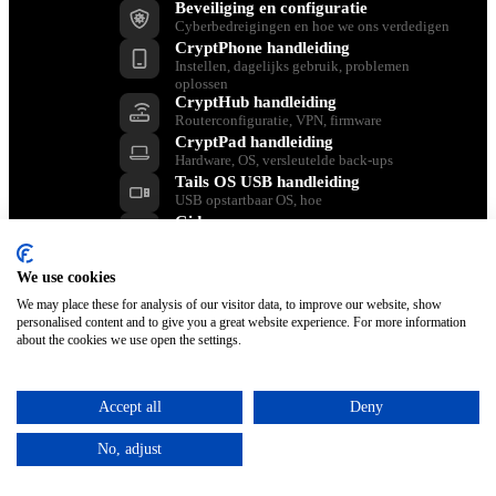
Beveiliging en configuratie
Cyberbedreigingen en hoe we ons verdedigen
CryptPhone handleiding
Instellen, dagelijks gebruik, problemen
oplossen
CryptHub handleiding
Routerconfiguratie, VPN, firmware
CryptPad handleiding
Hardware, OS, versleutelde back-ups
Tails OS USB handleiding
USB opstartbaar OS, hoe
Gidsen
Stap voor stap leren over privacy
We use cookies
Nederlands
We may place these for analysis of our visitor data, to improve our website, show
Terug
personalised content and to give you a great website experience. For more information
Dansk
about the cookies we use open the settings.
English
Français
Italiano
Accept all
Deny
Polski
Español
No, adjust
Svenska