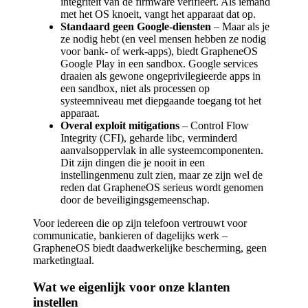
integriteit van de firmware verifieert. Als iemand
met het OS knoeit, vangt het apparaat dat op.
Standaard geen Google-diensten
– Maar als je
ze nodig hebt (en veel mensen hebben ze nodig
voor bank- of werk-apps), biedt GrapheneOS
Google Play in een sandbox. Google services
draaien als gewone ongeprivilegieerde apps in
een sandbox, niet als processen op
systeemniveau met diepgaande toegang tot het
apparaat.
Overal exploit mitigations
– Control Flow
Integrity (CFI), geharde libc, verminderd
aanvalsoppervlak in alle systeemcomponenten.
Dit zijn dingen die je nooit in een
instellingenmenu zult zien, maar ze zijn wel de
reden dat GrapheneOS serieus wordt genomen
door de beveiligingsgemeenschap.
Voor iedereen die op zijn telefoon vertrouwt voor
communicatie, bankieren of dagelijks werk –
GrapheneOS biedt daadwerkelijke bescherming, geen
marketingtaal.
Wat we eigenlijk voor onze klanten
instellen