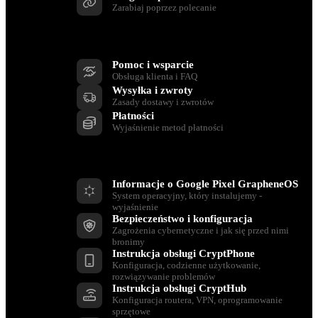
Zarabiaj poprzez polecanie
Wsparcie
Pomoc i wsparcie
Obsługa klienta i FAQ
Wysyłka i zwroty
Zasady dostawy i zwrotów
Płatności
Wyjaśnienie metod płatności
Zasoby
Informacje o Google Pixel GrapheneOS
System operacyjny, który instalujemy -
wyjaśnienie
Bezpieczeństwo i konfiguracja
Zagrożenia cybernetyczne i jak się przed nimi
bronimy
Instrukcja obsługi CryptPhone
Konfiguracja, codzienne użytkowanie,
rozwiązywanie problemów
Instrukcja obsługi CryptHub
Konfiguracja routera, VPN, oprogramowanie
sprzętowe