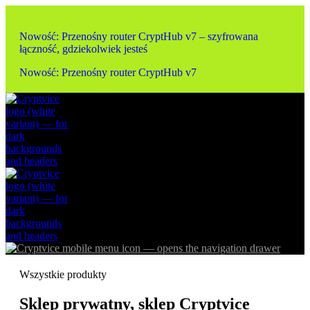
Nowość: Przenośny router CryptHub v7 – szyfrowana
łączność, gdziekolwiek jesteś
Nowość: Przenośny router CryptHub v7
Wszystkie produkty
Sklep prywatny, sklep Cryptvice