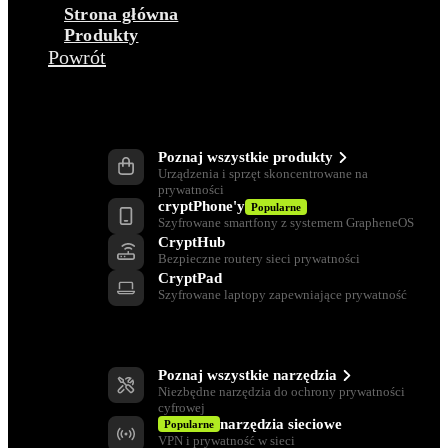
Strona główna
Produkty
Powrót
Produkty
Poznaj wszystkie produkty
Urządzenia i sprzęt skoncentrowane na
prywatności
cryptPhone'y
Popularne
Szyfrowane smartfony z systemem GrapheneOS
CryptHub
Bezpieczne routery sieci prywatności
CryptPad
Szyfrowane laptopy zapewniające prywatność
Narzędzia ochrony prywatności
Poznaj wszystkie narzędzia
Niezbędne narzędzia do ochrony prywatności
cyfrowej
narzędzia sieciowe
Popularne
VPN i prywatność w sieci