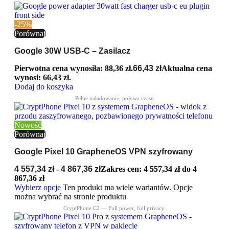
-25%
Porównaj
Google 30W USB-C – Zasilacz
Pierwotna cena wynosiła: 88,36 zł.
66,43
zł
Aktualna cena
wynosi: 66,43 zł.
Dodaj do koszyka
Nowość
Porównaj
Google Pixel 10 GrapheneOS VPN szyfrowany
4 557,34
zł
-
4 867,36
zł
Zakres cen: 4 557,34 zł do 4
867,36 zł
Wybierz opcje
Ten produkt ma wiele wariantów. Opcje
można wybrać na stronie produktu