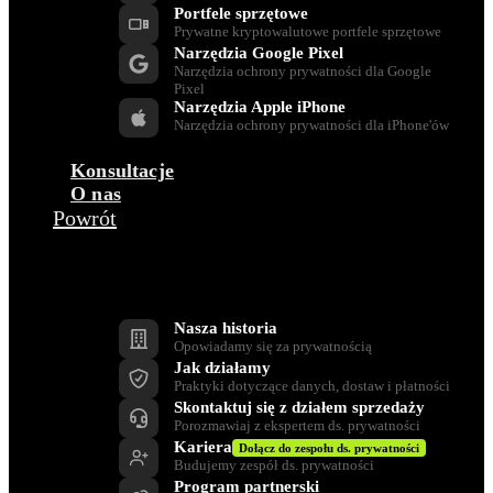
Portfele sprzętowe
Prywatne kryptowalutowe portfele sprzętowe
Narzędzia Google Pixel
Narzędzia ochrony prywatności dla Google
Pixel
Narzędzia Apple iPhone
Narzędzia ochrony prywatności dla iPhone'ów
Konsultacje
O nas
Powrót
Firma
Nasza historia
Opowiadamy się za prywatnością
Jak działamy
Praktyki dotyczące danych, dostaw i płatności
Skontaktuj się z działem sprzedaży
Porozmawiaj z ekspertem ds. prywatności
Kariera
Dołącz do zespołu ds. prywatności
Budujemy zespół ds. prywatności
Program partnerski