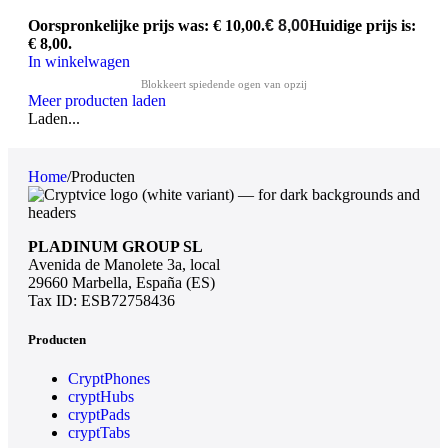
Oorspronkelijke prijs was: € 10,00.
€
8,00
Huidige prijs is:
€ 8,00.
In winkelwagen
Meer producten laden
Laden...
Home
/
Producten
PLADINUM GROUP SL
Avenida de Manolete 3a, local
29660 Marbella, España (ES)
Tax ID: ESB72758436
Producten
CryptPhones
cryptHubs
cryptPads
cryptTabs