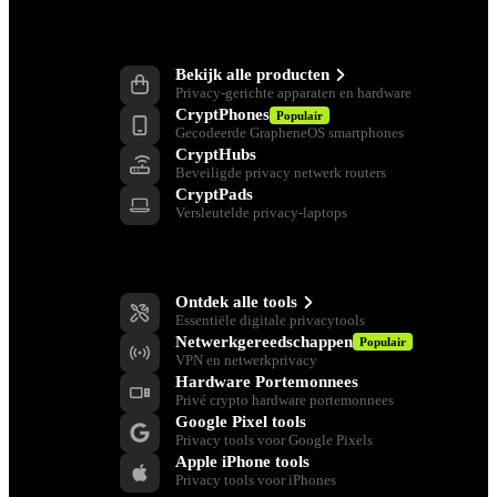
Producten
Bekijk alle producten
Privacy-gerichte apparaten en hardware
CryptPhones
Populair
Gecodeerde GrapheneOS smartphones
CryptHubs
Beveiligde privacy netwerk routers
CryptPads
Versleutelde privacy-laptops
Privacy Gereedschap
Ontdek alle tools
Essentiële digitale privacytools
Netwerkgereedschappen
Populair
VPN en netwerkprivacy
Hardware Portemonnees
Privé crypto hardware portemonnees
Google Pixel tools
Privacy tools voor Google Pixels
Apple iPhone tools
Privacy tools voor iPhones