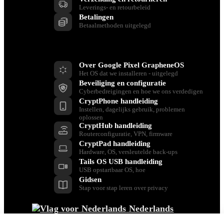
Leverings- en retourbeleid
Betalingen
Betaalmethoden uitgelegd
Bronnen
Over Google Pixel GrapheneOS
Het OS dat we installeren - uitgelegd
Beveiliging en configuratie
Cyberbedreigingen en hoe we ons verdedigen
CryptPhone handleiding
Instellen, dagelijks gebruik, problemen
oplossen
CryptHub handleiding
Routerconfiguratie, VPN, firmware
CryptPad handleiding
Hardware, OS, versleutelde back-ups
Tails OS USB handleiding
USB opstartbaar OS, hoe
Gidsen
Stap voor stap leren over privacy
Nederlands
Terug