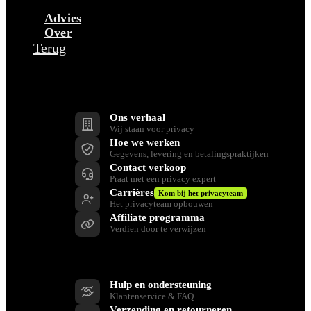
Advies
Over
Terug
Bedrijf
Ons verhaal
Wij staan voor privacy
Hoe we werken
Gegevens, levering en betalingspraktijken
Contact verkoop
Praat met een privacy expert
Carrières
Kom bij het privacyteam
Het privacyteam opbouwen
Affiliate programma
Verdien door te verwijzen
Ondersteuning
Hulp en ondersteuning
Klantenservice & FAQ
Verzending en retourneren