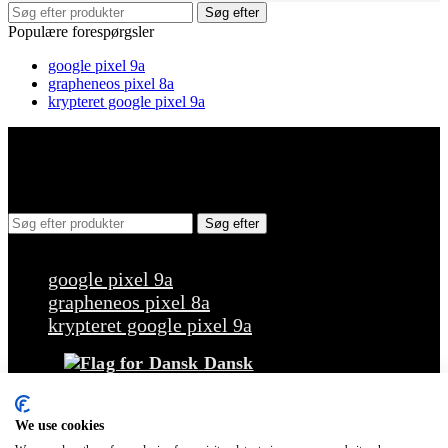
Søg efter
Populære forespørgsler
google pixel 9a
grapheneos pixel 8a
krypteret google pixel 9a
Søg efter
Populære forespørgsler
google pixel 9a
grapheneos pixel 8a
krypteret google pixel 9a
Dansk
Tilbage
Nederlands
English
We use cookies