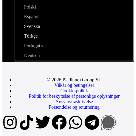
Polski
Español
Svenska
Türkçe
Português
Deutsch
© 2026 Pladinum Group SL
Vilkår og betingelser
Cookie-politik
Politik for beskyttelse af personlige oplysninger
Ansvarsfraskrivelse
Forsendelse og returnering