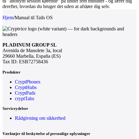
til "anonym session kørende" på under fem minutter - og lærer dig
derefter, hvordan du bruger det uden at afsløre dig selv.
Hjem
/
Manual til Tails OS
PLADINUM GROUP SL
Avenida de Manolete 3a, local
29660 Marbella, España (ES)
Tax ID: ESB72758436
Produkter
CryptPhones
CryptHubs
CryptPads
cryptTabs
Serviceydelser
Rådgivning om sikkerhed
Værktøjer til beskyttelse af personlige oplysninger