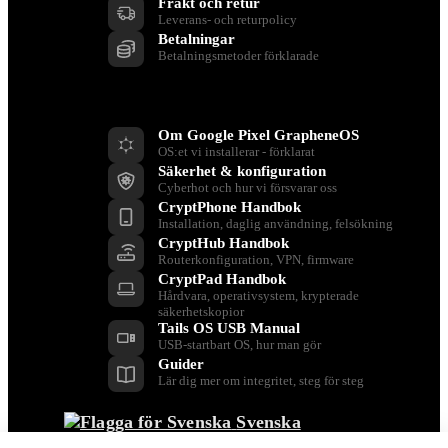
Frakt och retur
Leverans- och returpolicy
Betalningar
Betalningsmetoder förklarade
Resurser
Om Google Pixel GrapheneOS
OS:et vi installerar - förklarat
Säkerhet & konfiguration
Cyberhot och hur vi försvarar oss
CryptPhone Handbok
Installation, daglig användning, felsökning
CryptHub Handbok
Routerkonfiguration, VPN, firmware
CryptPad Handbok
Hårdvara, operativsystem, krypterade
säkerhetskopior
Tails OS USB Manual
USB-startbart OS, hur man gör
Guider
Lär dig mer om integritet, steg för steg
Svenska
Tillbaka