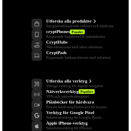
Produkter
Utforska alla produkter
Integritetsfokuserade enheter och hårdvara
cryptPhones
Populär
Krypterade GrapheneOS smartphones
CryptHubs
Nätverksroutrar med säker sekretess
CryptPads
Krypterade bärbara datorer med sekretess
Verktyg för integritet
Utforska alla verktyg
Viktiga verktyg för digital integritet
Nätverksverktyg
Populärt
VPN och nätverksintegritet
Plånböcker för hårdvara
Privata hårdvaruplånböcker för krypto
Verktyg för Google Pixel
Sekretessverktyg för Google Pixels
Apple iPhone-verktyg
Sekretessverktyg för iPhones