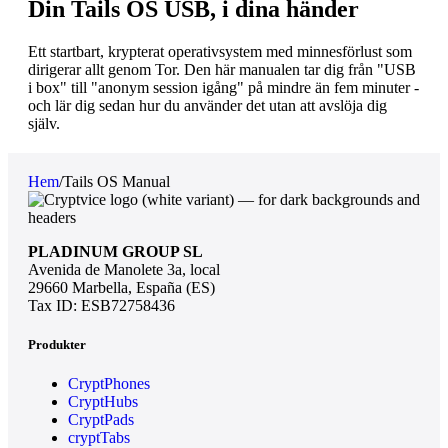
Din Tails OS USB, i dina händer
Ett startbart, krypterat operativsystem med minnesförlust som
dirigerar allt genom Tor. Den här manualen tar dig från "USB
i box" till "anonym session igång" på mindre än fem minuter -
och lär dig sedan hur du använder det utan att avslöja dig
själv.
Hem
/
Tails OS Manual
PLADINUM GROUP SL
Avenida de Manolete 3a, local
29660 Marbella, España (ES)
Tax ID: ESB72758436
Produkter
CryptPhones
CryptHubs
CryptPads
cryptTabs