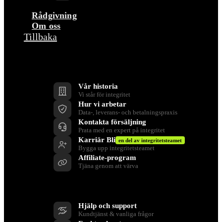
Rådgivning
Om oss
Tillbaka
Företag
Vår historia
Vi står för integritet
Hur vi arbetar
Data-, leverans- och betalningspraxis
Kontakta försäljning
Prata med en expert på integritet
Karriär Bli
en del av integritetsteamet
Bygga upp integritetsteamet
Affiliate-program
Tjäna genom att värva
Stöd
Hjälp och support
Kundtjänst & vanliga frågor