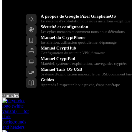
Ressources
À propos de Google Pixel GrapheneOS
Le système d'exploitation que nous installons - expliqué
Sécurité et configuration
Les cyber-menaces et comment nous nous défendons
Manuel du CryptPhone
Installation, utilisation quotidienne, dépannage
Manuel CryptHub
Configuration du routeur, VPN, firmware
Manuel CryptPad
Matériel, système d'exploitation, sauvegardes cryptées
Manuel Tails OS USB
Système d'exploitation amorçable par USB, comment fair
Guides
Apprends à respecter la vie privée, étape par étape
0
articles