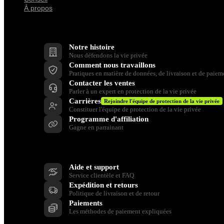
À propos
Entreprise
Notre histoire
Nous défendons la vie privée
Comment nous travaillons
Pratiques en matière de données, de livraison et de paiem
Contacter les ventes
Parler à un expert en protection de la vie privée
Carrières
Rejoindre l'équipe de protection de la vie privée
Constituer l'équipe de protection de la vie privée
Programme d'affiliation
Gagne en parrainant
Soutien
Aide et support
Service clientèle et FAQ
Expédition et retours
Politique de livraison et de retour
Paiements
Les méthodes de paiement expliquées