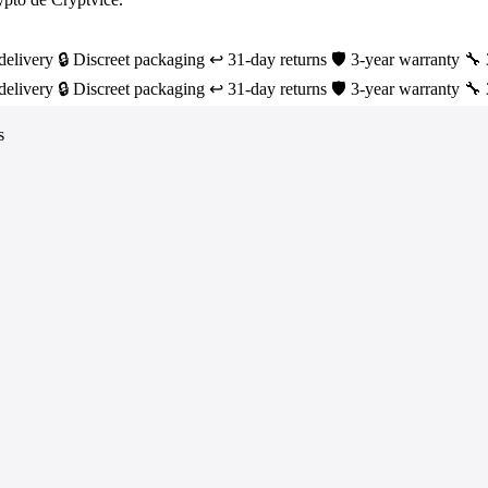
delivery
🔒 Discreet packaging
↩️ 31-day returns
🛡️ 3-year warranty
🔧 
delivery
🔒 Discreet packaging
↩️ 31-day returns
🛡️ 3-year warranty
🔧 