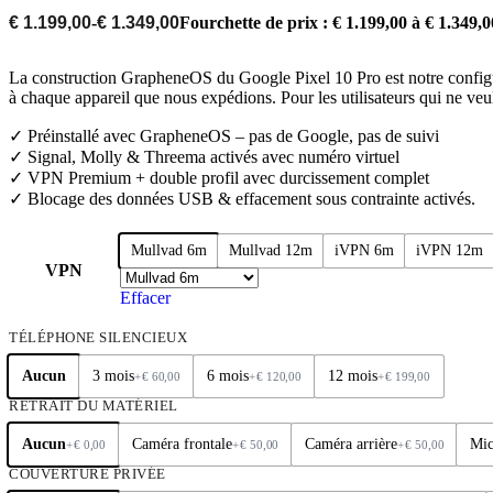
€
1.199,00
-
€
1.349,00
Fourchette de prix : € 1.199,00 à € 1.349,0
La construction GrapheneOS du Google Pixel 10 Pro est notre configu
à chaque appareil que nous expédions. Pour les utilisateurs qui ne veu
✓ Préinstallé avec GrapheneOS – pas de Google, pas de suivi
✓ Signal, Molly & Threema activés avec numéro virtuel
✓ VPN Premium + double profil avec durcissement complet
✓ Blocage des données USB & effacement sous contrainte activés.
Mullvad 6m
Mullvad 12m
iVPN 6m
iVPN 12m
VPN
Effacer
TÉLÉPHONE SILENCIEUX
Aucun
3 mois
6 mois
12 mois
+
€
60,00
+
€
120,00
+
€
199,00
RETRAIT DU MATÉRIEL
Aucun
Caméra frontale
Caméra arrière
Mic
+
€
0,00
+
€
50,00
+
€
50,00
COUVERTURE PRIVÉE