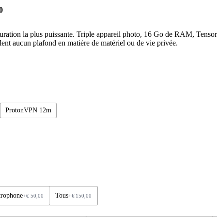
0
ration la plus puissante. Triple appareil photo, 16 Go de RAM, Tenso
lent aucun plafond en matière de matériel ou de vie privée.
ProtonVPN 12m
rophone
Tous
+
€
50,00
+
€
150,00