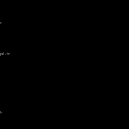
ée
 privée
ls