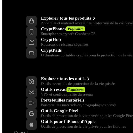
Produits
Explorer tous les produits
Appareils et matériel axés sur la protection de la vie priv
CryptPhones
Populaires
Smartphones cryptés GrapheneOS
CryptHub
Routeurs de réseaux sécurisés
CryptPads
Ordinateurs portables cryptés pour la protection de la vie
Outils de protection de la vie privée
Explorer tous les outils
Outils essentiels de protection de la vie privée
Outils réseau
Populaires
VPN et confidentialité du réseau
Portefeuilles matériels
Portefeuilles matériels cryptographiques privés
Outils Google Pixel
Outils de protection de la vie privée pour les Google Pixe
Outils pour l'iPhone d'Apple
Outils de protection de la vie privée pour les iPhones
Conseil