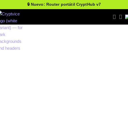
🔒 Nuevo: Router portátil CryptHub v7