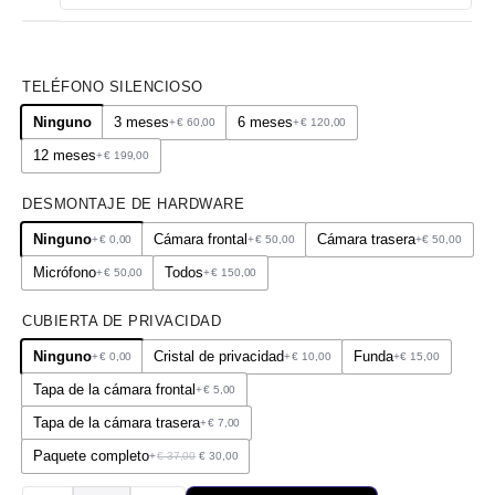
TELÉFONO SILENCIOSO
Ninguno
3 meses
6 meses
+
€
60,00
+
€
120,00
12 meses
+
€
199,00
DESMONTAJE DE HARDWARE
Ninguno
Cámara frontal
Cámara trasera
+
€
0,00
+
€
50,00
+
€
50,00
Micrófono
Todos
+
€
50,00
+
€
150,00
CUBIERTA DE PRIVACIDAD
Ninguno
Cristal de privacidad
Funda
+
€
0,00
+
€
10,00
+
€
15,00
Tapa de la cámara frontal
+
€
5,00
Tapa de la cámara trasera
+
€
7,00
Paquete completo
+
€
37,00
€
30,00