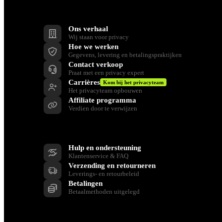
Bedrijf
Ons verhaal
Wij staan voor privacy
Hoe we werken
Gegevens, levering en betalingspraktijken
Contact verkoop
Praat met een privacy expert
Carrières
Kom bij het privacyteam
Het privacyteam opbouwen
Affiliate programma
Verdien door te verwijzen
Ondersteuning
Hulp en ondersteuning
Klantenservice & FAQ
Verzending en retourneren
Leverings- en retourbeleid
Betalingen
Betaalmethoden uitgelegd
Bronnen