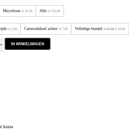
Microfoon
Alle
+
€
50,00
+
€
150,00
ijde
Cameradeksel achter
Volledige bundel
+
€
5,00
+
€
7,00
+
€
37,00
€
30,00
IN WINKELWAGEN
+