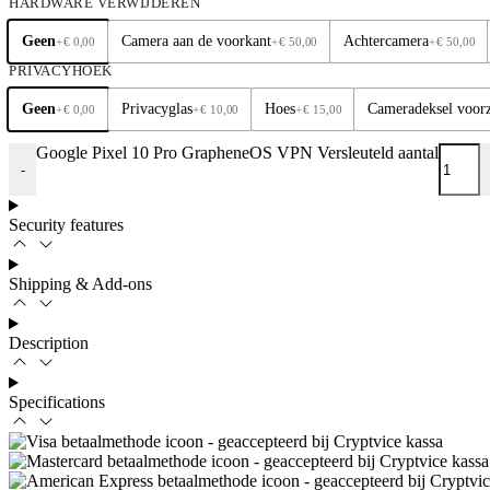
HARDWARE VERWIJDEREN
Geen
Camera aan de voorkant
Achtercamera
+
€
0,00
+
€
50,00
+
€
50,00
PRIVACYHOEK
Geen
Privacyglas
Hoes
Cameradeksel voorz
+
€
0,00
+
€
10,00
+
€
15,00
Google Pixel 10 Pro GrapheneOS VPN Versleuteld aantal
-
Security features
Shipping & Add-ons
Description
Specifications