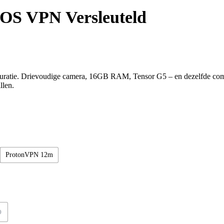
eOS VPN Versleuteld
guratie. Drievoudige camera, 16GB RAM, Tensor G5 – en dezelfde comp
llen.
ProtonVPN 12m
0