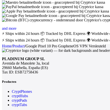
and more
⚡ Ships within 24 hours
📦 Tracked by DHL Express
🌍 Worldwide 
⚡ Ships within 24 hours
📦 Tracked by DHL Express
🌍 Worldwide 
Home
/
Product
/
Google Pixel 10 Pro GrapheneOS VPN Versleuteld
PLADINUM GROUP SL
Avenida de Manolete 3a, local
29660 Marbella, España (ES)
Tax ID: ESB72758436
Producten
CryptPhones
cryptHubs
cryptPads
cryptTabs