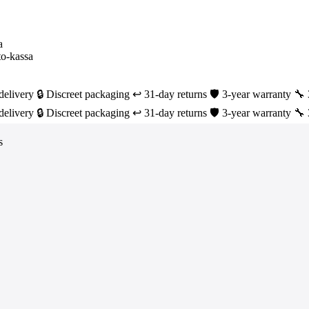
delivery
🔒 Discreet packaging
↩️ 31-day returns
🛡️ 3-year warranty
🔧 
delivery
🔒 Discreet packaging
↩️ 31-day returns
🛡️ 3-year warranty
🔧 