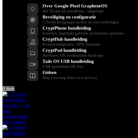
Over Google Pixel GrapheneOS
Het OS dat we installeren - uitgelegd
Beveiliging en configuratie
Cyberbedreigingen en hoe we ons verdedigen
CryptPhone handleiding
Instellen, dagelijks gebruik, problemen oplossen
CryptHub handleiding
Routerconfiguratie, VPN, firmware
CryptPad handleiding
Hardware, OS, versleutelde back-ups
Tails OS USB handleiding
USB opstartbaar OS, hoe
Gidsen
Stap voor stap leren over privacy
0
item