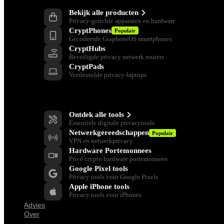
Bekijk alle producten
Privacy-gerichte apparaten en hardware
CryptPhones
Populair
Gecodeerde GrapheneOS smartphones
CryptHubs
Beveiligde privacy netwerk routers
CryptPads
Versleutelde privacy-laptops
Privacy Gereedschap
Ontdek alle tools
Essentiële digitale privacytools
Netwerkgereedschappen
Populair
VPN en netwerkprivacy
Hardware Portemonnees
Privé crypto hardware portemonnees
Google Pixel tools
Privacy tools voor Google Pixels
Apple iPhone tools
Privacy tools voor iPhones
Advies
Over