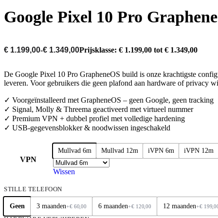
Google Pixel 10 Pro Graphen
€
1.199,00
-
€
1.349,00
Prijsklasse: € 1.199,00 tot € 1.349,00
De Google Pixel 10 Pro GrapheneOS build is onze krachtigste confi
leveren. Voor gebruikers die geen plafond aan hardware of privacy wi
✓ Voorgeïnstalleerd met GrapheneOS – geen Google, geen tracking
✓ Signal, Molly & Threema geactiveerd met virtueel nummer
✓ Premium VPN + dubbel profiel met volledige hardening
✓ USB-gegevensblokker & noodwissen ingeschakeld
Mullvad 6m
Mullvad 12m
iVPN 6m
iVPN 12m
VPN
Wissen
STILLE TELEFOON
Geen
3 maanden
6 maanden
12 maanden
+
€
60,00
+
€
120,00
+
€
199,0