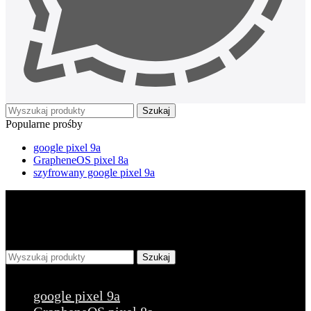
Szukaj
Popularne prośby
google pixel 9a
GrapheneOS pixel 8a
szyfrowany google pixel 9a
Szukaj
Popularne prośby
google pixel 9a