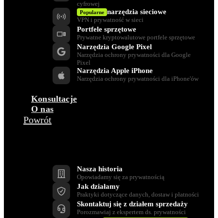
cyfrowej
narzędzia sieciowe
Popularne
VPN i prywatność w sieci
Portfele sprzętowe
Prywatne kryptowalutowe portfele sprzętowe
Narzędzia Google Pixel
Narzędzia ochrony prywatności dla Google
Pixel
Narzędzia Apple iPhone
Narzędzia ochrony prywatności dla iPhone'ów
Konsultacje
O nas
Powrót
Firma
Nasza historia
Opowiadamy się za prywatnością
Jak działamy
Praktyki dotyczące danych, dostaw i płatności
Skontaktuj się z działem sprzedaży
Porozmawiaj z ekspertem ds. prywatności