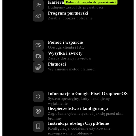
Kariera
Dołącz do zespołu ds. prywatności
Budujemy zespół ds. prywatności
Program partnerski
Zarabiaj poprzez polecanie
Wsparcie
Pomoc i wsparcie
Obsługa klienta i FAQ
Wysyłka i zwroty
Zasady dostawy i zwrotów
Płatności
Wyjaśnienie metod płatności
Zasoby
Informacje o Google Pixel GrapheneOS
System operacyjny, który instalujemy -
wyjaśnienie
Bezpieczeństwo i konfiguracja
Zagrożenia cybernetyczne i jak się przed nimi
bronimy
Instrukcja obsługi CryptPhone
Konfiguracja, codzienne użytkowanie,
rozwiązywanie problemów