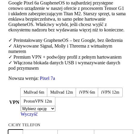
Google Pixel 6a GrapheneOS to najbardziej przystępne
cenowo urządzenie w naszej ofercie z procesorem Tensor G1
i układem zabezpieczającym Titan M2. Starszy sprzęt, ta sama
enklawa bezpieczeństwa, to samo pełne hartowanie
GrapheneOS. Właściwy wybór, jeśli chcesz wyjść z
ekosystemu nadzoru bez wydawania więcej niż to konieczne.
✓ Preinstalowany GrapheneOS – bez Google, bez śledzenia
✓ Aktywowane Signal, Molly i Threema z wirtualnym
numerem
✓ Premium VPN + podwójny profil z pełnym hartowaniem
✓ Włączona blokada danych USB i wymazywanie danych
pod przymusem
Nowsza wersja:
Pixel 7a
Mullvad 6m
Mullvad 12m
iVPN 6m
iVPN 12m
ProtonVPN 12m
VPN
Wyczyść
CICHY TELEFON