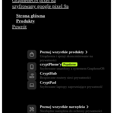
GrapheneOS pixel 8a
szyfrowany google pixel 9a
Strona główna
Produkty
Powrót
Produkty
Poznaj wszystkie produkty
Urządzenia i sprzęt skoncentrowane na
prywatności
cryptPhone'y
Popularne
Szyfrowane smartfony z systemem GrapheneOS
CryptHub
Bezpieczne routery sieci prywatności
CryptPad
Szyfrowane laptopy zapewniające prywatność
Narzędzia ochrony prywatności
Poznaj wszystkie narzędzia
Niezbędne narzędzia do ochrony prywatności