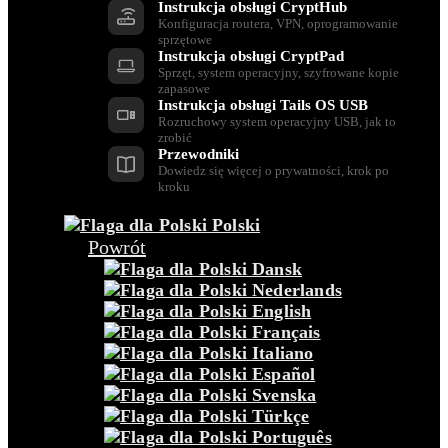
Instrukcja obsługi CryptHub
Konfiguracja routera, VPN, oprogramowanie
sprzętowe
Instrukcja obsługi CryptPad
Sprzęt, system operacyjny, szyfrowane kopie
zapasowe
Instrukcja obsługi Tails OS USB
Rozruchowy system operacyjny USB, jak to
zrobić
Przewodniki
Dowiedz się więcej o prywatności, krok po
kroku
Polski
Powrót
Dansk
Nederlands
English
Français
Italiano
Español
Svenska
Türkçe
Português