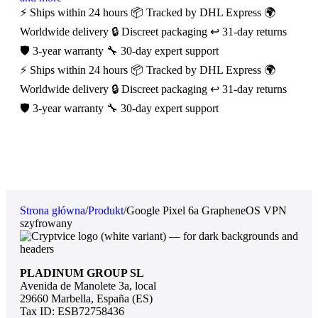
⚡ Ships within 24 hours
📦 Tracked by DHL Express
🌍
Worldwide delivery
🔒 Discreet packaging
↩️ 31-day returns
🛡️ 3-year warranty
🔧 30-day expert support
⚡ Ships within 24 hours
📦 Tracked by DHL Express
🌍
Worldwide delivery
🔒 Discreet packaging
↩️ 31-day returns
🛡️ 3-year warranty
🔧 30-day expert support
Strona główna
/
Produkt
/
Google Pixel 6a GrapheneOS VPN
szyfrowany
PLADINUM GROUP SL
Avenida de Manolete 3a, local
29660 Marbella, España (ES)
Tax ID: ESB72758436