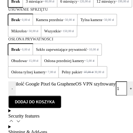
Brak
3 miesiące
6 miesięcy
12 miesięcy
+
60,00
zł
+
120,00
zł
+
199,00
zł
USUWANIE SPRZĘTU
Brak
Kamera przednia
Tylna kamera
+
0,00
zł
+
50,00
zł
+
50,00
zł
Mikrofon
Wszystkie
+
50,00
zł
+
150,00
zł
OSŁONA PRYWATNOŚCI
Brak
Szkło zapewniające prywatność
+
0,00
zł
+
10,00
zł
Obudowa
Osłona przedniej kamery
+
15,00
zł
+
5,00
zł
Osłona tylnej kamery
Pełny pakiet
+
7,00
zł
+
37,00
zł
30,00
zł
ilość Google Pixel 6a GrapheneOS VPN szyfrowany
-
+
DODAJ DO KOSZYKA
Security features
Shipping & Add-ons