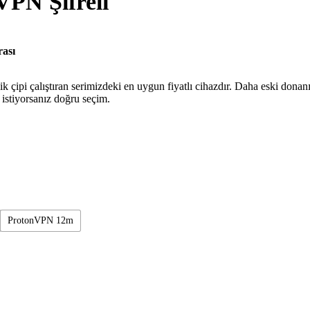
PN Şifreli
rası
ipi çalıştıran serimizdeki en uygun fiyatlı cihazdır. Daha eski donan
stiyorsanız doğru seçim.
ProtonVPN 12m