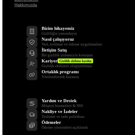
Hakkımızda
Şirket
Bizim hikayemiz
Gizliliğin yanındayız
Nasıl çalışıyoruz
Veri, teslimat ve ödeme uygulamaları
İletişim Satış
Bir gizlilik uzmanıyla konuşun
Kariyer
Gizlilik ekibine katılın
Gizlilik ekibinin oluşturulması
Ortaklık programı
Yönlendirerek kazanın
Destek
Yardım ve Destek
Müşteri hizmetleri & SSS
Nakliye ve İadeler
Teslimat ve iade politikası
Ödemeler
Ödeme yöntemleri açıklandı