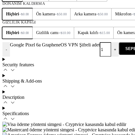
DONANIM KALDIRMA
Hiçbiri
Ön kamera
Arka kamera
Mikrofon
+
₺
0.00
+
₺
50.00
+
₺
50.00
+
GİZLİLİK KAPAĞI
Hiçbiri
Gizlilik camı
Kapak kılıfı
Ön kamera
+
₺
0.00
+
₺
10.00
+
₺
15.00
Google Pixel 6a GrapheneOS VPN Şifreli adet
SEP
-
+
Security features
Shipping & Add-ons
Description
Specifications