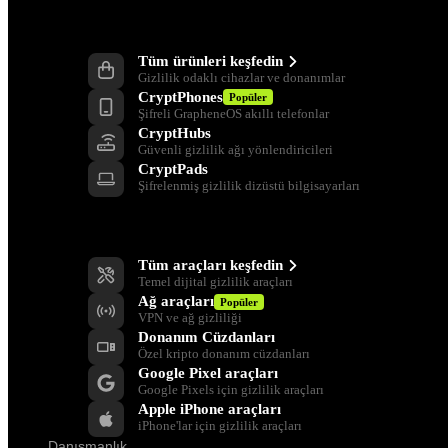
Ürünler
Tüm ürünleri keşfedin
Gizlilik odaklı cihazlar ve donanımlar
CryptPhones
Popüler
Şifreli GrapheneOS akıllı telefonlar
CryptHubs
Güvenli gizlilik ağı yönlendiricileri
CryptPads
Şifrelenmiş gizlilik dizüstü bilgisayarları
Gizlilik Araçları
Tüm araçları keşfedin
Temel dijital gizlilik araçları
Ağ araçları
Popüler
VPN ve ağ gizliliği
Donanım Cüzdanları
Özel kripto donanım cüzdanları
Google Pixel araçları
Google Pixels için gizlilik araçları
Apple iPhone araçları
iPhone'lar için gizlilik araçları
Danışmanlık