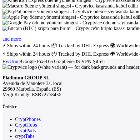
and more
⚡ Ships within 24 hours
📦 Tracked by DHL Express
🌍 Worldwide 
⚡ Ships within 24 hours
📦 Tracked by DHL Express
🌍 Worldwide 
Ev
/
Ürün
/
Google Pixel 6a GrapheneOS VPN Şifreli
Pladinum GROUP SL
Avenida de Manolete 3a, local
29660 Marbella, España (ES)
Vergi Kimliği: ESB72758436
Ürünler
CryptPhones
CryptHubs
CryptPads
cryptTabs