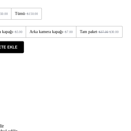
Tümü
₺
50.00
+
₺
150.00
 kapağı
Arka kamera kapağı
Tam paket
+
₺
5.00
+
₺
7.00
+
₺
37.00
₺
30.00
ETE EKLE