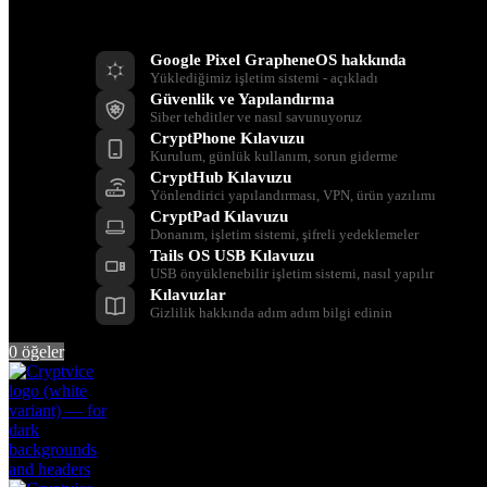
Kaynaklar
Google Pixel GrapheneOS hakkında
Yüklediğimiz işletim sistemi - açıkladı
Güvenlik ve Yapılandırma
Siber tehditler ve nasıl savunuyoruz
CryptPhone Kılavuzu
Kurulum, günlük kullanım, sorun giderme
CryptHub Kılavuzu
Yönlendirici yapılandırması, VPN, ürün yazılımı
CryptPad Kılavuzu
Donanım, işletim sistemi, şifreli yedeklemeler
Tails OS USB Kılavuzu
USB önyüklenebilir işletim sistemi, nasıl yapılır
Kılavuzlar
Gizlilik hakkında adım adım bilgi edinin
0
öğeler