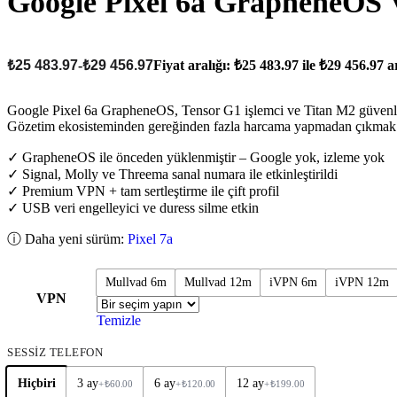
Google Pixel 6a GrapheneOS V
₺
25 483.97
-
₺
29 456.97
Fiyat aralığı: ₺25 483.97 ile ₺29 456.97 a
Google Pixel 6a GrapheneOS, Tensor G1 işlemci ve Titan M2 güvenlik ç
Gözetim ekosisteminden gereğinden fazla harcama yapmadan çıkmak i
✓ GrapheneOS ile önceden yüklenmiştir – Google yok, izleme yok
✓ Signal, Molly ve Threema sanal numara ile etkinleştirildi
✓ Premium VPN + tam sertleştirme ile çift profil
✓ USB veri engelleyici ve duress silme etkin
ⓘ Daha yeni sürüm:
Pixel 7a
Mullvad 6m
Mullvad 12m
iVPN 6m
iVPN 12m
VPN
Temizle
SESSİZ TELEFON
Hiçbiri
3 ay
6 ay
12 ay
+
₺
60.00
+
₺
120.00
+
₺
199.00