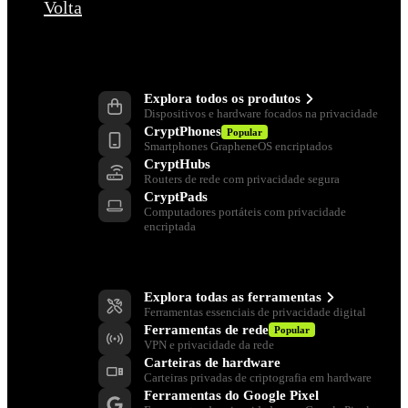
Volta
Produtos
Explora todos os produtos
Dispositivos e hardware focados na privacidade
CryptPhones
Popular
Smartphones GrapheneOS encriptados
CryptHubs
Routers de rede com privacidade segura
CryptPads
Computadores portáteis com privacidade
encriptada
Ferramentas de privacidade
Explora todas as ferramentas
Ferramentas essenciais de privacidade digital
Ferramentas de rede
Popular
VPN e privacidade da rede
Carteiras de hardware
Carteiras privadas de criptografia em hardware
Ferramentas do Google Pixel