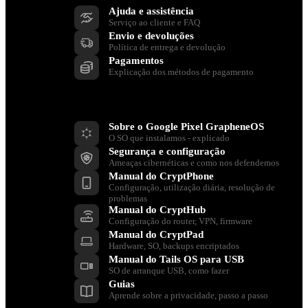
Ajuda e assistência
Serviço ao cliente e FAQ
Envio e devoluções
Política de entrega e devolução
Pagamentos
Explicação dos métodos de pagamento
Recursos
Sobre o Google Pixel GrapheneOS
O SO que instalamos - explicado
Segurança e configuração
Ameaças cibernéticas e como nos defendemos
Manual do CryptPhone
Configuração, utilização diária, resolução de
problemas
Manual do CryptHub
Configuração do router, VPN, firmware
Manual do CryptPad
Hardware, SO, backups encriptados
Manual do Tails OS para USB
SO de arranque USB, como fazer
Guias
Aprende sobre a privacidade, passo a passo