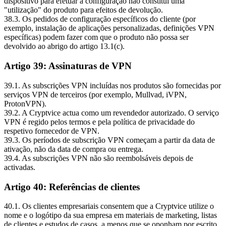
dispositivo para efetuar a configuração não constitui uma
"utilização" do produto para efeitos de devolução.
38.3. Os pedidos de configuração específicos do cliente (por
exemplo, instalação de aplicações personalizadas, definições VPN
específicas) podem fazer com que o produto não possa ser
devolvido ao abrigo do artigo 13.1(c).
Artigo 39: Assinaturas de VPN
39.1. As subscrições VPN incluídas nos produtos são fornecidas por
serviços VPN de terceiros (por exemplo, Mullvad, iVPN,
ProtonVPN).
39.2. A Cryptvice actua como um revendedor autorizado. O serviço
VPN é regido pelos termos e pela política de privacidade do
respetivo fornecedor de VPN.
39.3. Os períodos de subscrição VPN começam a partir da data de
ativação, não da data de compra ou entrega.
39.4. As subscrições VPN não são reembolsáveis depois de
activadas.
Artigo 40: Referências de clientes
40.1. Os clientes empresariais consentem que a Cryptvice utilize o
nome e o logótipo da sua empresa em materiais de marketing, listas
de clientes e estudos de casos, a menos que se oponham por escrito