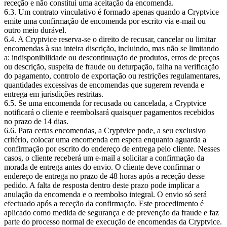
receção e não constitui uma aceitação da encomenda.
6.3. Um contrato vinculativo é formado apenas quando a Cryptvice
emite uma confirmação de encomenda por escrito via e-mail ou
outro meio durável.
6.4. A Cryptvice reserva-se o direito de recusar, cancelar ou limitar
encomendas à sua inteira discrição, incluindo, mas não se limitando
a: indisponibilidade ou descontinuação de produtos, erros de preços
ou descrição, suspeita de fraude ou deturpação, falha na verificação
do pagamento, controlo de exportação ou restrições regulamentares,
quantidades excessivas de encomendas que sugerem revenda e
entrega em jurisdições restritas.
6.5. Se uma encomenda for recusada ou cancelada, a Cryptvice
notificará o cliente e reembolsará quaisquer pagamentos recebidos
no prazo de 14 dias.
6.6. Para certas encomendas, a Cryptvice pode, a seu exclusivo
critério, colocar uma encomenda em espera enquanto aguarda a
confirmação por escrito do endereço de entrega pelo cliente. Nesses
casos, o cliente receberá um e-mail a solicitar a confirmação da
morada de entrega antes do envio. O cliente deve confirmar o
endereço de entrega no prazo de 48 horas após a receção desse
pedido. A falta de resposta dentro deste prazo pode implicar a
anulação da encomenda e o reembolso integral. O envio só será
efectuado após a receção da confirmação. Este procedimento é
aplicado como medida de segurança e de prevenção da fraude e faz
parte do processo normal de execução de encomendas da Cryptvice.