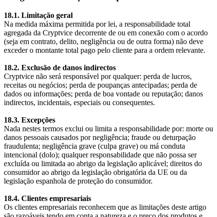
18.1. Limitação geral
Na medida máxima permitida por lei, a responsabilidade total
agregada da Cryptvice decorrente de ou em conexão com o acordo
(seja em contrato, delito, negligência ou de outra forma) não deve
exceder o montante total pago pelo cliente para a ordem relevante.
18.2. Exclusão de danos indirectos
Cryptvice não será responsável por qualquer: perda de lucros,
receitas ou negócios; perda de poupanças antecipadas; perda de
dados ou informações; perda de boa vontade ou reputação; danos
indirectos, incidentais, especiais ou consequentes.
18.3. Excepções
Nada nestes termos exclui ou limita a responsabilidade por: morte ou
danos pessoais causados por negligência; fraude ou deturpação
fraudulenta; negligência grave (culpa grave) ou má conduta
intencional (dolo); qualquer responsabilidade que não possa ser
excluída ou limitada ao abrigo da legislação aplicável; direitos do
consumidor ao abrigo da legislação obrigatória da UE ou da
legislação espanhola de proteção do consumidor.
18.4. Clientes empresariais
Os clientes empresariais reconhecem que as limitações deste artigo
são razoáveis tendo em conta a natureza e o preço dos produtos e