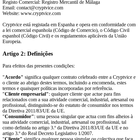
Registo Comercial: Registro Mercantil de Málaga
Email: contact@cryptvice.com
Website: www.cryptvice.com
Cryptvice está registada em Espanha e opera em conformidade com
a lei comercial espanhola (Código de Comercio), o Código Civil
espanhol (Código Civil) e os regulamentos aplicáveis da União
Europeia.
Artigo 2: Definições
Para efeitos das presentes condições:
"
Acordo"
significa qualquer contrato celebrado entre a Cryptvice e
o cliente ao abrigo destes termos, incluindo a encomenda, estes
termos e quaisquer políticas incorporadas por referência.
"
Cliente empresarial"
: qualquer cliente que actue para fins
relacionados com a sua atividade comercial, industrial, artesanal ou
profissional, distinguindo-se do estatuto de consumidor nos termos
da Diretiva 2011/83/UE da UE.
"
Consumidor"
: uma pessoa singular que actua com fins alheios à
sua atividade comercial, industrial, artesanal ou profissional, tal
como definida no artigo 3.º da Diretiva 2011/83/UE da UE e no
artigo 3.º do Real Decreto Legislativo 1/2007.
"
Cliente"
significa qualquer pessoa singular ou colectiva que faça