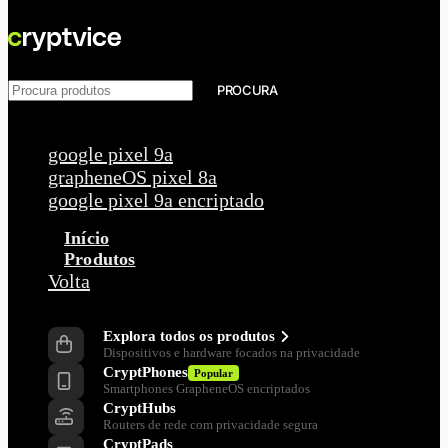
PROCURA
Pedidos populares
google pixel 9a
grapheneOS pixel 8a
google pixel 9a encriptado
Início
Produtos
Volta
Produtos
Explora todos os produtos
Dispositivos e hardware focados na privacidade
CryptPhones
Popular
Smartphones GrapheneOS encriptados
CryptHubs
Routers de rede com privacidade segura
CryptPads