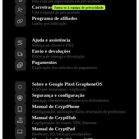
Fala com um especialista em privacidade
Carreiras
Junta-te à equipa de privacidade
Cria a equipa de privacidade
Programa de afiliados
Ganha por indicação
Apoia
Ajuda e assistência
Serviço ao cliente e FAQ
Envio e devoluções
Política de entrega e devolução
Pagamentos
Explicação dos métodos de pagamento
Recursos
Sobre o Google Pixel GrapheneOS
O SO que instalamos - explicado
Segurança e configuração
Ameaças cibernéticas e como nos defendemos
Manual do CryptPhone
Configuração, utilização diária, resolução de problemas
Manual do CryptHub
Configuração do router, VPN, firmware
Manual do CryptPad
Hardware, SO, backups encriptados