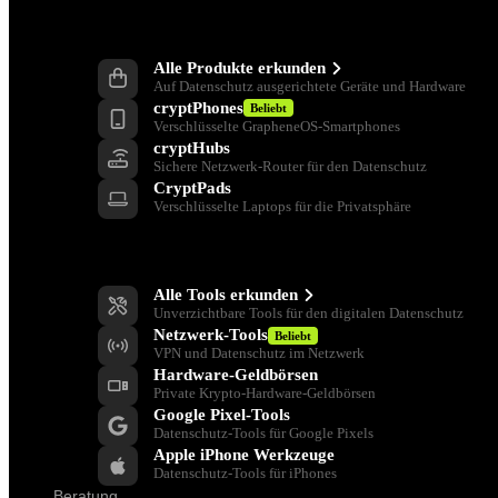
Produkte
Alle Produkte erkunden
Auf Datenschutz ausgerichtete Geräte und Hardware
cryptPhones
Beliebt
Verschlüsselte GrapheneOS-Smartphones
cryptHubs
Sichere Netzwerk-Router für den Datenschutz
CryptPads
Verschlüsselte Laptops für die Privatsphäre
Datenschutz-Tools
Alle Tools erkunden
Unverzichtbare Tools für den digitalen Datenschutz
Netzwerk-Tools
Beliebt
VPN und Datenschutz im Netzwerk
Hardware-Geldbörsen
Private Krypto-Hardware-Geldbörsen
Google Pixel-Tools
Datenschutz-Tools für Google Pixels
Apple iPhone Werkzeuge
Datenschutz-Tools für iPhones
Beratung