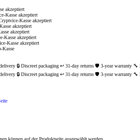
delivery
🔒 Discreet packaging
↩️ 31-day returns
🛡️ 3-year warranty
🔧 
delivery
🔒 Discreet packaging
↩️ 31-day returns
🛡️ 3-year warranty
🔧 
onen können auf der Produktseite ausgewählt werden