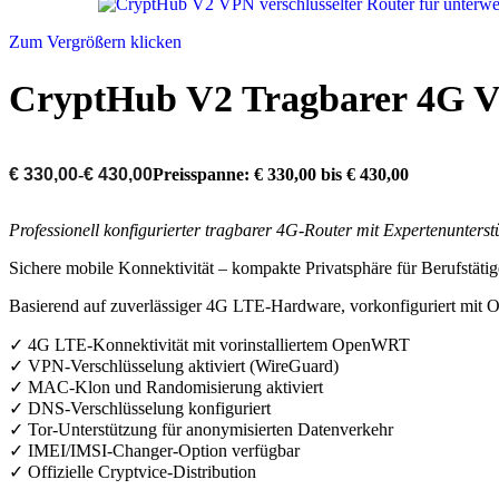
Zum Vergrößern klicken
CryptHub V2 Tragbarer 4G VP
€
330,00
-
€
430,00
Preisspanne: € 330,00 bis € 430,00
Professionell konfigurierter tragbarer 4G-Router mit Expertenunterst
Sichere mobile Konnektivität – kompakte Privatsphäre für Berufstäti
Basierend auf zuverlässiger 4G LTE-Hardware, vorkonfiguriert mit 
✓ 4G LTE-Konnektivität mit vorinstalliertem OpenWRT
✓ VPN-Verschlüsselung aktiviert (WireGuard)
✓ MAC-Klon und Randomisierung aktiviert
✓ DNS-Verschlüsselung konfiguriert
✓ Tor-Unterstützung für anonymisierten Datenverkehr
✓ IMEI/IMSI-Changer-Option verfügbar
✓ Offizielle Cryptvice-Distribution