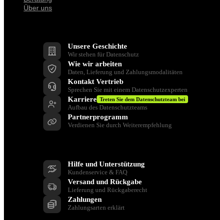
Über uns
Unternehmen
Unsere Geschichte
Wir stehen für Datenschutz
Wie wir arbeiten
Daten, Lieferung und Zahlungsmodalitäten
Kontakt Vertrieb
Sprechen Sie mit einem Datenschutzexperten
Karriere
Treten Sie dem Datenschutzteam bei
Aufbau des Datenschutzteams
Partnerprogramm
Verdienen Sie durch Weiterempfehlung
Unterstützen Sie
Hilfe und Unterstützung
Kundenservice & FAQ
Versand und Rückgabe
Lieferung und Rückgaberecht
Zahlungen
Zahlungsarten erklärt