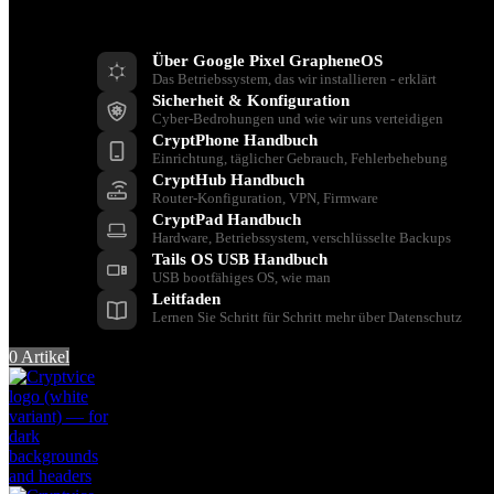
Ressourcen
Über Google Pixel GrapheneOS
Das Betriebssystem, das wir installieren - erklärt
Sicherheit & Konfiguration
Cyber-Bedrohungen und wie wir uns verteidigen
CryptPhone Handbuch
Einrichtung, täglicher Gebrauch, Fehlerbehebung
CryptHub Handbuch
Router-Konfiguration, VPN, Firmware
CryptPad Handbuch
Hardware, Betriebssystem, verschlüsselte Backups
Tails OS USB Handbuch
USB bootfähiges OS, wie man
Leitfaden
Lernen Sie Schritt für Schritt mehr über Datenschutz
0
Artikel