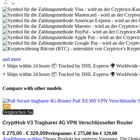
and more
⚡ Ships within 24 hours
📦 Tracked by DHL Express
🌍 Worldwide 
⚡ Ships within 24 hours
📦 Tracked by DHL Express
🌍 Worldwide 
Compare with other models
-8%
Vergleichen Sie
CryptHub V3 Tragbarer 4G VPN Verschlüsselter Router
€
275,00
-
€
329,00
Preisspanne: € 275,00 bis € 329,00
Ausführung wählen
Dieses Produkt hat mehrere Varianten. Die Opti