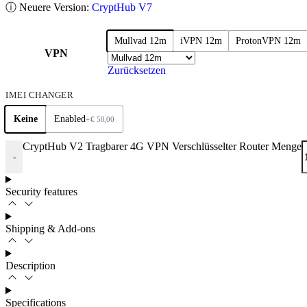
ⓘ Neuere Version:
CryptHub V7
Mullvad 12m
iVPN 12m
ProtonVPN 12m
VPN
Zurücksetzen
IMEI CHANGER
Keine
Enabled
+
€
50,00
CryptHub V2 Tragbarer 4G VPN Verschlüsselter Router Menge
-
Security features
Shipping & Add-ons
Description
Specifications