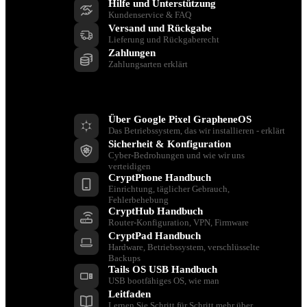
Hilfe und Unterstützung
Kundenservice & FAQ
Versand und Rückgabe
Lieferung und Rückgaberecht
Zahlungen
Zahlungsarten erklärt
Ressourcen
Über Google Pixel GrapheneOS
Das Betriebssystem, das wir installieren - erklärt
Sicherheit & Konfiguration
Cyber-Bedrohungen und wie wir uns
verteidigen
CryptPhone Handbuch
Einrichtung, täglicher Gebrauch,
Fehlerbehebung
CryptHub Handbuch
Router-Konfiguration, VPN, Firmware
CryptPad Handbuch
Hardware, Betriebssystem, verschlüsselte
Backups
Tails OS USB Handbuch
USB bootfähiges OS, wie man
Leitfaden
Lernen Sie Schritt für Schritt mehr über