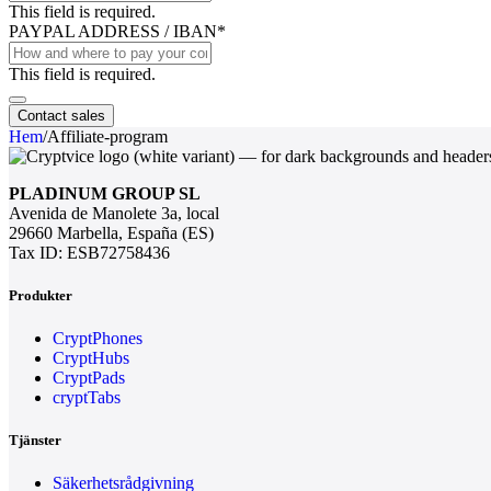
This field is required.
PAYPAL ADDRESS / IBAN
*
This field is required.
Website
URL
*
Contact sales
Hem
/
Affiliate-program
PLADINUM GROUP SL
Avenida de Manolete 3a, local
29660 Marbella, España (ES)
Tax ID: ESB72758436
Produkter
CryptPhones
CryptHubs
CryptPads
cryptTabs
Tjänster
Säkerhetsrådgivning