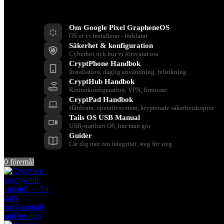
Resurser
Om Google Pixel GrapheneOS
OS:et vi installerar - förklarat
Säkerhet & konfiguration
Cyberhot och hur vi försvarar oss
CryptPhone Handbok
Installation, daglig användning, felsökning
CryptHub Handbok
Routerkonfiguration, VPN, firmware
CryptPad Handbok
Hårdvara, operativsystem, krypterade säkerhetskopior
Tails OS USB Manual
USB-startbart OS, hur man gör
Guider
Lär dig mer om integritet, steg för steg
0
föremål