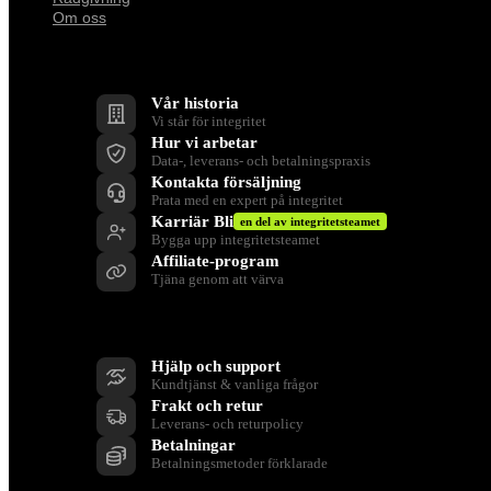
Om oss
Företag
Vår historia
Vi står för integritet
Hur vi arbetar
Data-, leverans- och betalningspraxis
Kontakta försäljning
Prata med en expert på integritet
Karriär Bli
en del av integritetsteamet
Bygga upp integritetsteamet
Affiliate-program
Tjäna genom att värva
Stöd
Hjälp och support
Kundtjänst & vanliga frågor
Frakt och retur
Leverans- och returpolicy
Betalningar
Betalningsmetoder förklarade