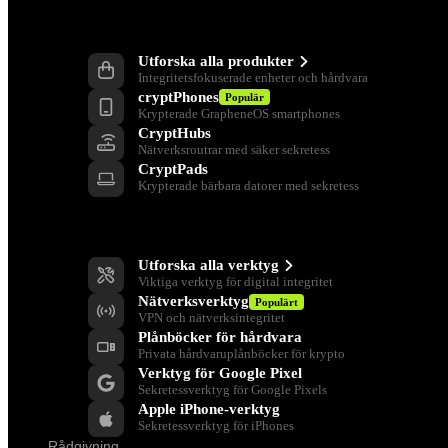
Produkter
Utforska alla produkter
Integritetsfokuserade enheter och hårdvara
cryptPhones
Populär
Krypterade GrapheneOS smartphones
CryptHubs
Nätverksroutrar med säker sekretess
CryptPads
Krypterade bärbara datorer med sekretess
Verktyg för integritet
Utforska alla verktyg
Viktiga verktyg för digital integritet
Nätverksverktyg
Populärt
VPN och nätverksintegritet
Plånböcker för hårdvara
Privata hårdvaruplånböcker för krypto
Verktyg för Google Pixel
Sekretessverktyg för Google Pixels
Apple iPhone-verktyg
Sekretessverktyg för iPhones
Rådgivning