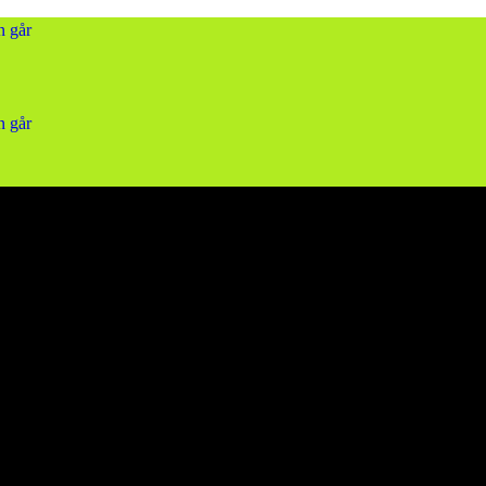
n går
n går