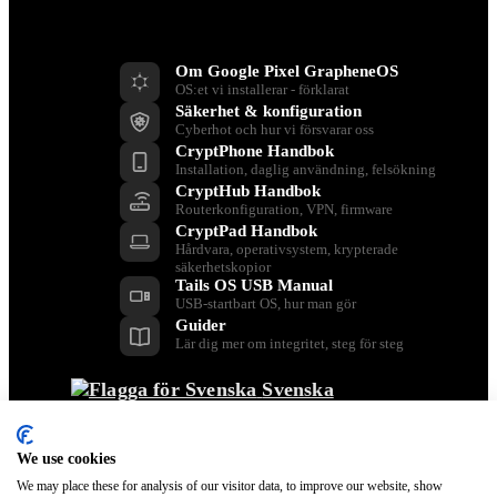
Resurser
Om Google Pixel GrapheneOS
OS:et vi installerar - förklarat
Säkerhet & konfiguration
Cyberhot och hur vi försvarar oss
CryptPhone Handbok
Installation, daglig användning, felsökning
CryptHub Handbok
Routerkonfiguration, VPN, firmware
CryptPad Handbok
Hårdvara, operativsystem, krypterade
säkerhetskopior
Tails OS USB Manual
USB-startbart OS, hur man gör
Guider
Lär dig mer om integritet, steg för steg
Svenska
Tillbaka
Dansk
We use cookies
Nederlands
English
We may place these for analysis of our visitor data, to improve our website, show