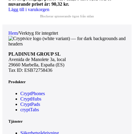
nuvarande priset är: 90,32 kr.
Lägg till i varukorgen
Hem
/
Verktyg för integritet
PLADINUM GROUP SL
Avenida de Manolete 3a, local
29660 Marbella, España (ES)
Tax ID: ESB72758436
Produkter
CryptPhones
CryptHubs
CryptPads
cryptTabs
Tjänster
Säkerhetsrådgivning