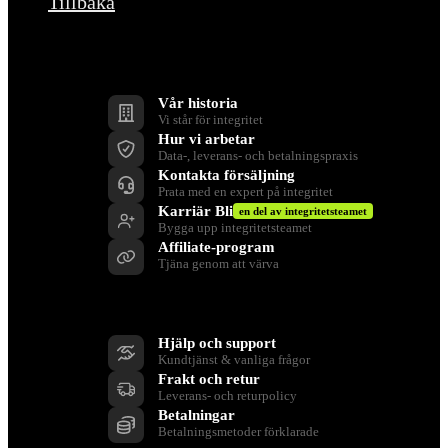
Tillbaka
Företag
Vår historia
Vi står för integritet
Hur vi arbetar
Data-, leverans- och betalningspraxis
Kontakta försäljning
Prata med en expert på integritet
Karriär Bli
en del av integritetsteamet
Bygga upp integritetsteamet
Affiliate-program
Tjäna genom att värva
Stöd
Hjälp och support
Kundtjänst & vanliga frågor
Frakt och retur
Leverans- och returpolicy
Betalningar
Betalningsmetoder förklarade