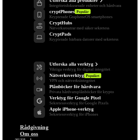
Utforska alla produkter
Integritetsfokuserade enheter och hårdvara
cryptPhones
Populär
Krypterade GrapheneOS smartphones
CryptHubs
Nätverksroutrar med säker sekretess
CryptPads
Krypterade bärbara datorer med sekretess
Verktyg för integritet
Utforska alla verktyg
Viktiga verktyg för digital integritet
Nätverksverktyg
Populärt
VPN och nätverksintegritet
Plånböcker för hårdvara
Privata hårdvaruplånböcker för krypto
Verktyg för Google Pixel
Sekretessverktyg för Google Pixels
Apple iPhone-verktyg
Sekretessverktyg för iPhones
Rådgivning
Om oss