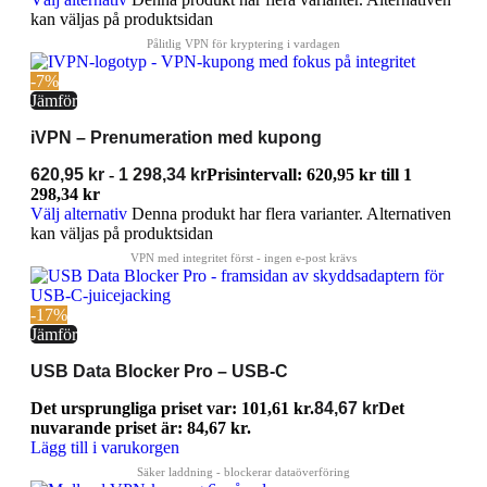
kan väljas på produktsidan
-7%
Jämför
iVPN – Prenumeration med kupong
620,95
kr
-
1 298,34
kr
Prisintervall: 620,95 kr till 1
298,34 kr
Välj alternativ
Denna produkt har flera varianter. Alternativen
kan väljas på produktsidan
-17%
Jämför
USB Data Blocker Pro – USB-C
Det ursprungliga priset var: 101,61 kr.
84,67
kr
Det
nuvarande priset är: 84,67 kr.
Lägg till i varukorgen