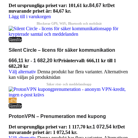
Det ursprungliga priset var: 101,61 kr.
84,67
kr
Det
nuvarande priset är: 84,67 kr.
Lägg till i varukorgen
Jämför
Silent Circle – licens för säker kommunikation
666,11
kr
-
1 682,20
kr
Prisintervall: 666,11 kr till 1
682,20 kr
Välj alternativ
Denna produkt har flera varianter. Alternativen
kan väljas på produktsidan
-4%
Jämför
ProtonVPN – Prenumeration med kupong
Det ursprungliga priset var: 1 117,70 kr.
1 072,54
kr
Det
nuvarande priset är: 1 072,54 kr.
Välj alternativ
Denna produkt har flera varianter. Alternativen