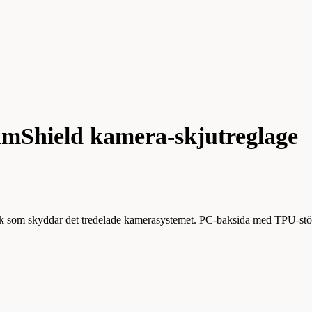
CamShield kamera-skjutreglage
ck som skyddar det tredelade kamerasystemet. PC-baksida med TPU-stötfå