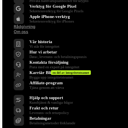
Privata hårdvaruplånböcker för krypto
Verktyg för Google Pixel
Sekretessverktyg för Google Pixels
Apple iPhone-verktyg
Sekretessverktyg för iPhones
Rådgivning
Om oss
Företag
Vår historia
Vi står för integritet
Hur vi arbetar
Data-, leverans- och betalningspraxis
Kontakta försäljning
Prata med en expert på integritet
Karriär Bli
en del av integritetsteamet
Bygga upp integritetsteamet
Affiliate-program
Tjäna genom att värva
Stöd
Hjälp och support
Kundtjänst & vanliga frågor
Frakt och retur
Leverans- och returpolicy
Betalningar
Betalningsmetoder förklarade
Resurser