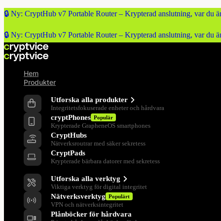
🔒 Ny: CryptHub v7 Portable Router – Krypterad anslutning, var du ä
🔒 Ny: CryptHub v7 Portable Router – Krypterad anslutning, var du ä
Hem
Produkter
Produkter
Utforska alla produkter
Integritetsfokuserade enheter och hårdvara
cryptPhones
Populär
Krypterade GrapheneOS smartphones
CryptHubs
Nätverksroutrar med säker sekretess
CryptPads
Krypterade bärbara datorer med sekretess
Verktyg för integritet
Utforska alla verktyg
Viktiga verktyg för digital integritet
Nätverksverktyg
Populärt
VPN och nätverksintegritet
Plånböcker för hårdvara