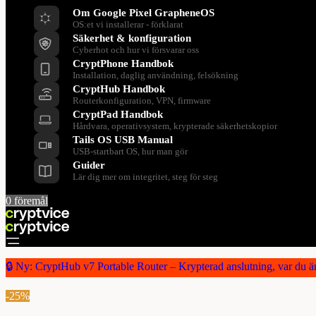
Om Google Pixel GrapheneOS
OS:et vi installerar - förklarat
Säkerhet & konfiguration
Cyberhot och hur vi försvarar oss
CryptPhone Handbok
Installation, daglig användning, felsökning
CryptHub Handbok
Routerkonfiguration, VPN, firmware
CryptPad Handbok
Hårdvara, operativsystem, krypterade säkerhetskopior
Tails OS USB Manual
USB-startbart OS, hur man gör
Guider
Lär dig mer om integritet, steg för steg
0
föremål
🔒 Ny: CryptHub v7 Portable Router – Krypterad anslutning, var du ä
-25%