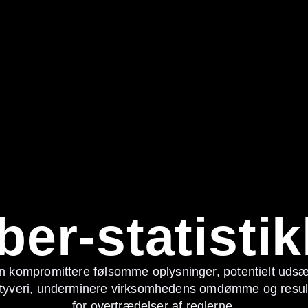
ber-statistik
n kompromittere følsomme oplysninger, potentielt udsæ
tstyveri, underminere virksomhedens omdømme og result
for overtrædelser af reglerne.