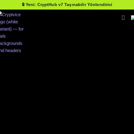
🔒 Yeni: CryptHub v7 Taşınabilir Yönlendirici