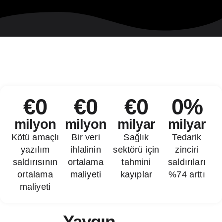
€
0
€
0
€
0
0
%
milyon
milyon
milyar
milyar
Kötü amaçlı
Bir veri
Sağlık
Tedarik
yazılım
ihlalinin
sektörü için
zinciri
saldırısının
ortalama
tahmini
saldırıları
ortalama
maliyeti
kayıplar
%74 arttı
maliyeti
Yaygın