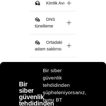
Kimlik Avı
DNS
tünelleme
Ortadaki
adam saldırısı
Bir siber
güvenlik
Bir
tehdidinden
siber
şüpheleniyorsanız,
güvenlik
bunu BT
tehdidinden