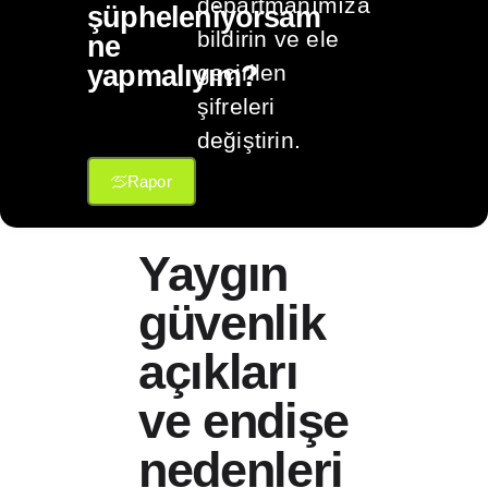
departmanımıza
şüpheleniyorsam
bildirin ve ele
ne
yapmalıyım?
geçirilen
şifreleri
değiştirin.
Rapor
Yaygın
güvenlik
açıkları
ve endişe
nedenleri