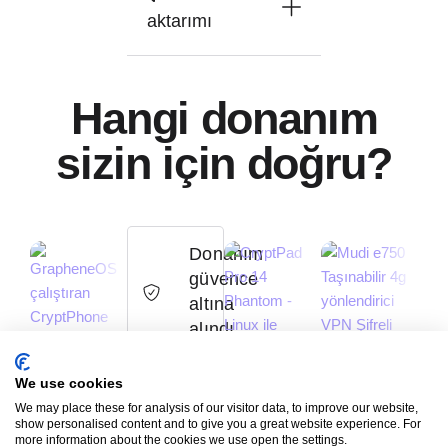
aktarımı
Hangi donanım
sizin için doğru?
Donanım
güvence
altına
alındı
-7%
Yazılım
We use cookies
güvence
We may place these for analysis of our visitor data, to improve our website,
CryptHub
altına
show personalised content and to give you a great website experience. For
V2
more information about the cookies we use open the settings.