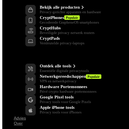
Bekijk alle producten
Privacy-gerichte apparaten en hardware
CryptPhones
Populair
Gecodeerde GrapheneOS smartphones
CryptHubs
Beveiligde privacy netwerk routers
CryptPads
Versleutelde privacy-laptops
Privacy Gereedschap
Ontdek alle tools
Essentiële digitale privacytools
Netwerkgereedschappen
Populair
VPN en netwerkprivacy
Hardware Portemonnees
Privé crypto hardware portemonnees
Google Pixel tools
Privacy tools voor Google Pixels
Apple iPhone tools
Privacy tools voor iPhones
Advies
Over