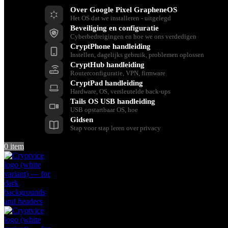
Over Google Pixel GrapheneOS
Het OS dat we installeren - uitgelegd
Beveiliging en configuratie
Cyberbedreigingen en hoe we ons verdedigen
CryptPhone handleiding
Instellen, dagelijks gebruik, problemen oplossen
CryptHub handleiding
Routerconfiguratie, VPN, firmware
CryptPad handleiding
Hardware, OS, versleutelde back-ups
Tails OS USB handleiding
USB opstartbaar OS, hoe
Gidsen
Stap voor stap leren over privacy
0
item