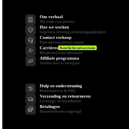
Bedrijf
Ons verhaal
Wij staan voor privacy
Hoe we werken
Gegevens, levering en betalingspraktijken
Contact verkoop
Praat met een privacy expert
Carrières
Kom bij het privacyteam
Het privacyteam opbouwen
Affiliate programma
Verdien door te verwijzen
Ondersteuning
Hulp en ondersteuning
Klantenservice & FAQ
Verzending en retourneren
Leverings- en retourbeleid
Betalingen
Betaalmethoden uitgelegd
Bronnen