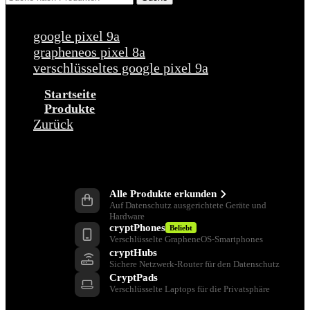
Beliebte Anfragen
google pixel 9a
grapheneos pixel 8a
verschlüsseltes google pixel 9a
Startseite
Produkte
Zurück
Produkte
Alle Produkte erkunden
Auf Datenschutz ausgerichtete Geräte und
Hardware
cryptPhones
Beliebt
Verschlüsselte GrapheneOS-Smartphones
cryptHubs
Sichere Netzwerk-Router für den Datenschutz
CryptPads
Verschlüsselte Laptops für die Privatsphäre