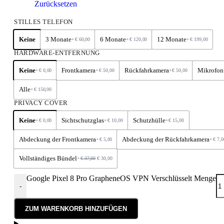
Zurücksetzen
STILLES TELEFON
Keine
3 Monate
6 Monate
12 Monate
+
€
60,00
+
€
120,00
+
€
199,00
HARDWARE-ENTFERNUNG
Keine
Frontkamera
Rückfahrkamera
Mikrofon
+
€
0,00
+
€
50,00
+
€
50,00
Alle
+
€
150,00
PRIVACY COVER
Keine
Sichtschutzglas
Schutzhülle
+
€
0,00
+
€
10,00
+
€
15,00
Abdeckung der Frontkamera
Abdeckung der Rückfahrkamera
+
€
5,00
+
€
7,0
Vollständiges Bündel
+
€
37,00
€
30,00
Google Pixel 8 Pro GrapheneOS VPN Verschlüsselt Menge
-
ZUM WARENKORB HINZUFÜGEN