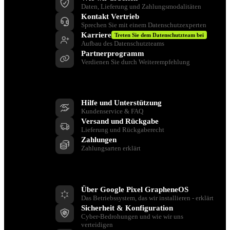
Daten, Lieferung und Zahlungsmodalitäten
Kontakt Vertrieb
Sprechen Sie mit einem Datenschutzexperten
Karriere
Treten Sie dem Datenschutzteam bei
Aufbau des Datenschutzteams
Partnerprogramm
Verdienen Sie durch Weiterempfehlung
Unterstützen Sie
Hilfe und Unterstützung
Kundenservice & FAQ
Versand und Rückgabe
Lieferung und Rückgaberecht
Zahlungen
Zahlungsarten erklärt
Ressourcen
Über Google Pixel GrapheneOS
Das Betriebssystem, das wir installieren - erklärt
Sicherheit & Konfiguration
Cyber-Bedrohungen und wie wir uns
verteidigen