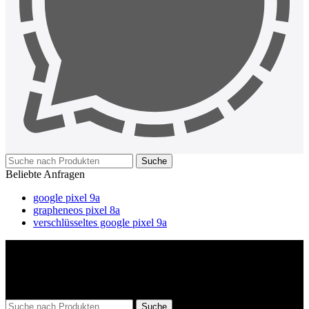
Suche
Beliebte Anfragen
google pixel 9a
grapheneos pixel 8a
verschlüsseltes google pixel 9a
Suche