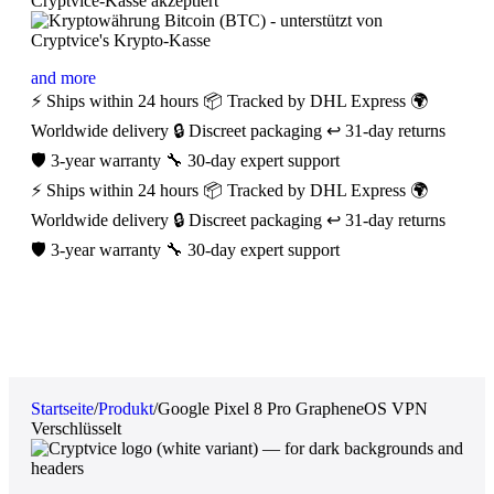
and more
⚡ Ships within 24 hours
📦 Tracked by DHL Express
🌍
Worldwide delivery
🔒 Discreet packaging
↩️ 31-day returns
🛡️ 3-year warranty
🔧 30-day expert support
⚡ Ships within 24 hours
📦 Tracked by DHL Express
🌍
Worldwide delivery
🔒 Discreet packaging
↩️ 31-day returns
🛡️ 3-year warranty
🔧 30-day expert support
Startseite
/
Produkt
/
Google Pixel 8 Pro GrapheneOS VPN
Verschlüsselt