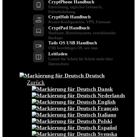
CryptPhone Handbuch
Einrichtung, täglicher Gebrauch,
Fehlerbehebung
CryptHub Handbuch
Router-Konfiguration, VPN, Firmware
CryptPad Handbuch
Hardware, Betriebssystem, verschlüsselte
Backups
Tails OS USB Handbuch
USB bootfähiges OS, wie man
Leitfaden
Lernen Sie Schritt für Schritt mehr über
Datenschutz
Deutsch
Zurück
Dansk
Nederlands
English
Français
Italiano
Polski
Español
Svenska