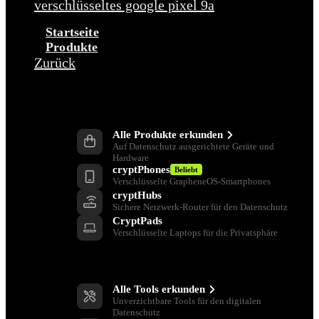
verschlüsseltes google pixel 9a
Startseite
Produkte
Zurück
Produkte
Alle Produkte erkunden
Auf Datenschutz ausgerichtete Geräte und
Hardware
cryptPhones
Beliebt
Verschlüsselte GrapheneOS-Smartphones
cryptHubs
Sichere Netzwerk-Router für den Datenschutz
CryptPads
Verschlüsselte Laptops für die Privatsphäre
Datenschutz-Tools
Alle Tools erkunden
Unverzichtbare Tools für den digitalen
Datenschutz