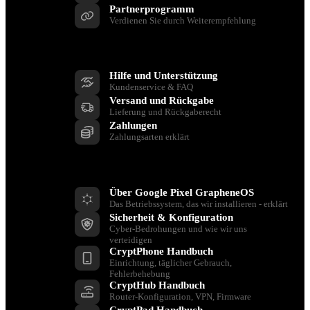
Partnerprogramm
Verdienen Sie durch Weiterempfehlung
Unterstützen Sie
Hilfe und Unterstützung
Kundenservice & FAQ
Versand und Rückgabe
Lieferung und Rückgaberecht
Zahlungen
Zahlungsarten erklärt
Ressourcen
Über Google Pixel GrapheneOS
Das Betriebssystem, das wir installieren - erklärt
Sicherheit & Konfiguration
Cyber-Bedrohungen und wie wir uns
verteidigen
CryptPhone Handbuch
Einrichtung, täglicher Gebrauch,
Fehlerbehebung
CryptHub Handbuch
Router-Konfiguration, VPN, Firmware
CryptPad Handbuch