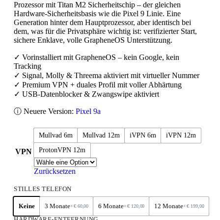
Prozessor mit Titan M2 Sicherheitschip – der gleichen
Hardware-Sicherheitsbasis wie die Pixel 9 Linie. Eine
Generation hinter dem Hauptprozessor, aber identisch bei
dem, was für die Privatsphäre wichtig ist: verifizierter Start,
sichere Enklave, volle GrapheneOS Unterstützung.
✓ Vorinstalliert mit GrapheneOS – kein Google, kein
Tracking
✓ Signal, Molly & Threema aktiviert mit virtueller Nummer
✓ Premium VPN + duales Profil mit voller Abhärtung
✓ USB-Datenblocker & Zwangswipe aktiviert
ⓘ Neuere Version:
Pixel 9a
Mullvad 6m
Mullvad 12m
iVPN 6m
iVPN 12m
ProtonVPN 12m
VPN
Zurücksetzen
STILLES TELEFON
Keine
3 Monate
6 Monate
12 Monate
+
€
60,00
+
€
120,00
+
€
199,00
HARDWARE-ENTFERNUNG