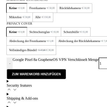
Keine
Frontkamera
Rückfahrkamera
+
€
0,00
+
€
50,00
+
€
50,00
Mikrofon
Alle
+
€
50,00
+
€
150,00
PRIVACY COVER
Keine
Sichtschutzglas
Schutzhülle
+
€
0,00
+
€
10,00
+
€
15,00
Abdeckung der Frontkamera
Abdeckung der Rückfahrkamera
+
€
5,00
+
€
7,0
Vollständiges Bündel
+
€
37,00
€
30,00
Google Pixel 8a GrapheneOS VPN Verschlüsselt Menge
-
ZUM WARENKORB HINZUFÜGEN
Security features
Shipping & Add-ons