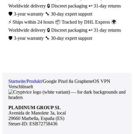
Worldwide delivery
🔒 Discreet packaging
↩️ 31-day returns
🛡️ 3-year warranty
🔧 30-day expert support
⚡ Ships within 24 hours
📦 Tracked by DHL Express
🌍
Worldwide delivery
🔒 Discreet packaging
↩️ 31-day returns
🛡️ 3-year warranty
🔧 30-day expert support
Startseite
/
Produkt
/
Google Pixel 8a GrapheneOS VPN
Verschlüsselt
PLADINUM GROUP SL
Avenida de Manolete 3a, local
29660 Marbella, España (ES)
Steuer-ID: ESB72758436