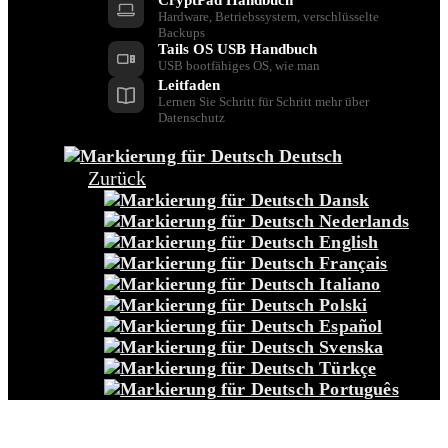
Hardware, Betriebssystem, verschlüsselte
Backups
Tails OS USB Handbuch
USB bootfähiges OS, wie man
Leitfaden
Lernen Sie Schritt für Schritt mehr über
Datenschutz
Deutsch
Zurück
Dansk
Nederlands
English
Français
Italiano
Polski
Español
Svenska
Türkçe
Português