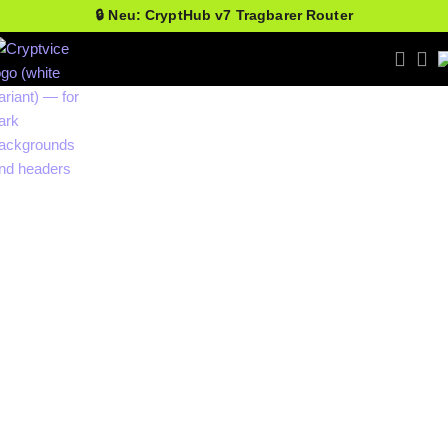
🔒 Neu: CryptHub v7 Tragbarer Router