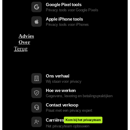
Google Pixel tools
Privacy tools voor Google Pixels
Apple iPhone tools
Privacy tools voor iPhones
Advies
Over
Terug
Bedrijf
Ons verhaal
Wij staan voor privacy
Hoe we werken
Gegevens, levering en betalingspraktijken
Contact verkoop
Praat met een privacy expert
Carrières
Kom bij het privacyteam
Het privacyteam opbouwen