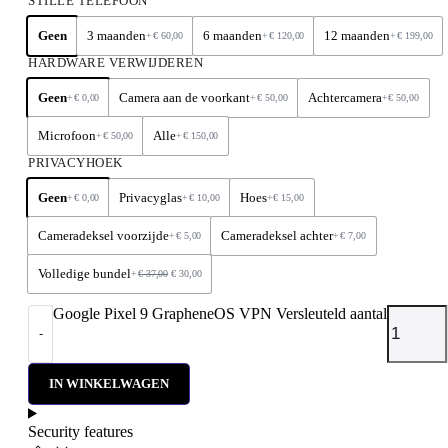
STILLE TELEFOON
Geen
3 maanden
6 maanden
12 maanden
+
€
60,00
+
€
120,00
+
€
199,00
HARDWARE VERWIJDEREN
Geen
Camera aan de voorkant
Achtercamera
+
€
0,00
+
€
50,00
+
€
50,00
Microfoon
Alle
+
€
50,00
+
€
150,00
PRIVACYHOEK
Geen
Privacyglas
Hoes
+
€
0,00
+
€
10,00
+
€
15,00
Cameradeksel voorzijde
Cameradeksel achter
+
€
5,00
+
€
7,00
Volledige bundel
+
€
37,00
€
30,00
Google Pixel 9 GrapheneOS VPN Versleuteld aantal
-
IN WINKELWAGEN
Security features