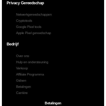
Privacy Gereedschap
Netwerkgereedschappen
Cryptotools
Google Pixel tools
Apple Pixel gereedschap
Bedrijf
Over ons
Hulp en ondersteuning
Verkoop
Affiliate Programma
Gidsen
Betalingen
Carrière
Betalingen