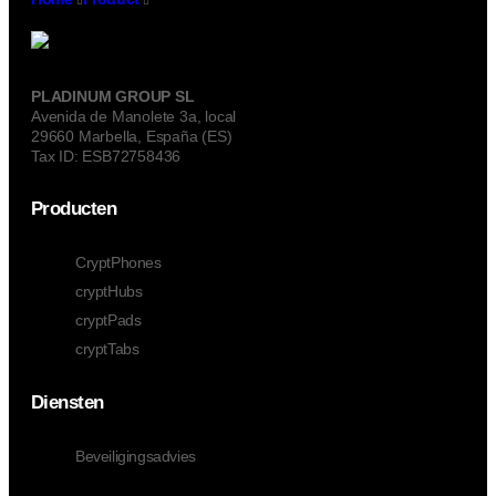
Versleuteld
PLADINUM GROUP SL
Avenida de Manolete 3a, local
29660 Marbella, España (ES)
Tax ID: ESB72758436
Producten
CryptPhones
cryptHubs
cryptPads
cryptTabs
Diensten
Beveiligingsadvies