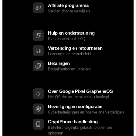
Affiliate programma
Verdien door te verwijzen
Ondersteuning
Hulp en ondersteuning
Klantenservice & FAQ
Verzending en retourneren
Leverings- en retourbeleid
Betalingen
Betaalmethoden uitgelegd
Bronnen
Over Google Pixel GrapheneOS
Het OS dat we installeren - uitgelegd
Beveiliging en configuratie
Cyberbedreigingen en hoe we ons verdedigen
CryptPhone handleiding
Instellen, dagelijks gebruik, problemen
oplossen