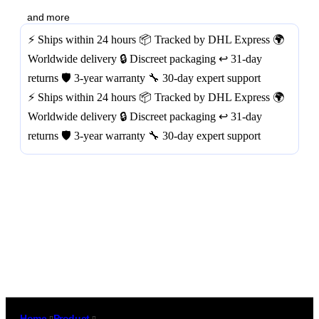
and more
⚡ Ships within 24 hours
📦 Tracked by DHL Express
🌍
Worldwide delivery
🔒 Discreet packaging
↩️ 31-day
returns
🛡️ 3-year warranty
🔧 30-day expert support
⚡ Ships within 24 hours
📦 Tracked by DHL Express
🌍
Worldwide delivery
🔒 Discreet packaging
↩️ 31-day
returns
🛡️ 3-year warranty
🔧 30-day expert support
Home
/
Product
/
Google Pixel 9 GrapheneOS VPN