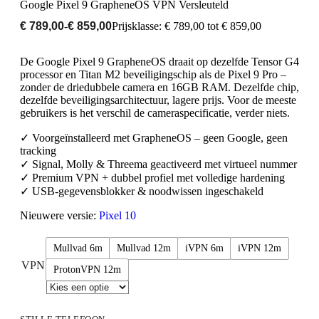
Google Pixel 9 GrapheneOS VPN Versleuteld
€
789,00
-
€
859,00
Prijsklasse: € 789,00 tot € 859,00
De Google Pixel 9 GrapheneOS draait op dezelfde Tensor G4
processor en Titan M2 beveiligingschip als de Pixel 9 Pro –
zonder de driedubbele camera en 16GB RAM. Dezelfde chip,
dezelfde beveiligingsarchitectuur, lagere prijs. Voor de meeste
gebruikers is het verschil de cameraspecificatie, verder niets.
✓ Voorgeïnstalleerd met GrapheneOS – geen Google, geen
tracking
✓ Signal, Molly & Threema geactiveerd met virtueel nummer
✓ Premium VPN + dubbel profiel met volledige hardening
✓ USB-gegevensblokker & noodwissen ingeschakeld
Nieuwere versie:
Pixel 10
Mullvad 6m
Mullvad 12m
iVPN 6m
iVPN 12m
VPN
ProtonVPN 12m