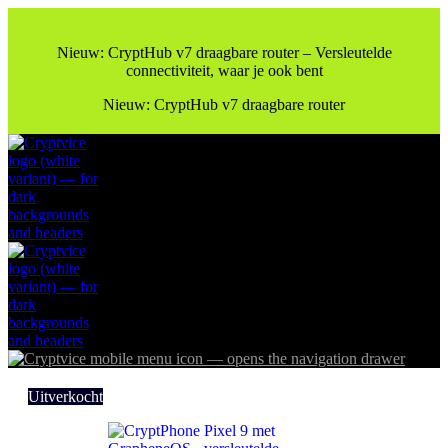
Nieuw: CryptHub v7 draagbare router – Versleutelde
connectiviteit, waar je ook bent
Nieuw: CryptHub v7 draagbare router
Uitverkocht