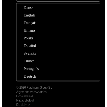
Dansk
English
Français
Italiano
Polski
Español
Svenska
Türkçe
Português
Deutsch
© 2026 Pladinum Group SL
Algemene voorwaarden
Cookiebeleid
Privacybeleid
Disclaimer