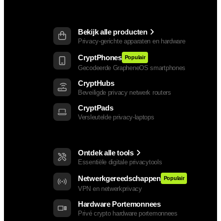
Producten
Bekijk alle producten
Privacy-gerichte apparaten en hardware
CryptPhones
Populair
Gecodeerde GrapheneOS smartphones
CryptHubs
Beveiligde privacy netwerk routers
CryptPads
Versleutelde privacy-laptops
Privacy Gereedschap
Ontdek alle tools
Essentiële digitale privacytools
Netwerkgereedschappen
Populair
VPN en netwerkprivacy
Hardware Portemonnees
Privé crypto hardware portemonnees