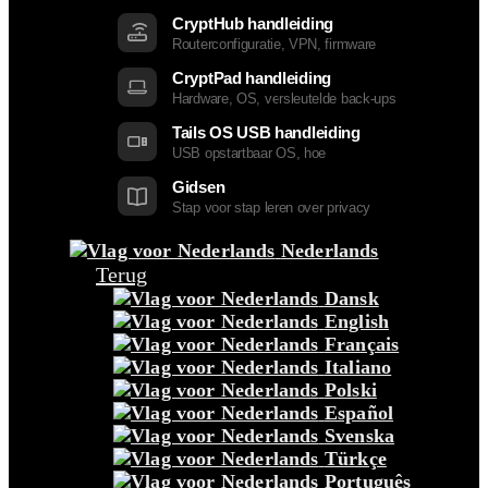
CryptHub handleiding
Routerconfiguratie, VPN, firmware
CryptPad handleiding
Hardware, OS, versleutelde back-ups
Tails OS USB handleiding
USB opstartbaar OS, hoe
Gidsen
Stap voor stap leren over privacy
Nederlands
Terug
Dansk
English
Français
Italiano
Polski
Español
Svenska
Türkçe
Português