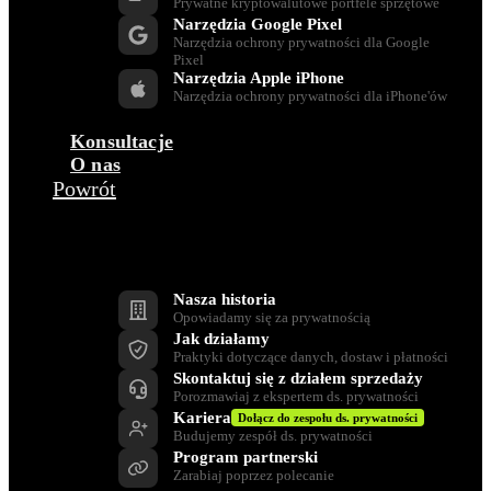
Prywatne kryptowalutowe portfele sprzętowe
Narzędzia Google Pixel
Narzędzia ochrony prywatności dla Google
Pixel
Narzędzia Apple iPhone
Narzędzia ochrony prywatności dla iPhone'ów
Konsultacje
O nas
Powrót
Firma
Nasza historia
Opowiadamy się za prywatnością
Jak działamy
Praktyki dotyczące danych, dostaw i płatności
Skontaktuj się z działem sprzedaży
Porozmawiaj z ekspertem ds. prywatności
Kariera
Dołącz do zespołu ds. prywatności
Budujemy zespół ds. prywatności
Program partnerski
Zarabiaj poprzez polecanie