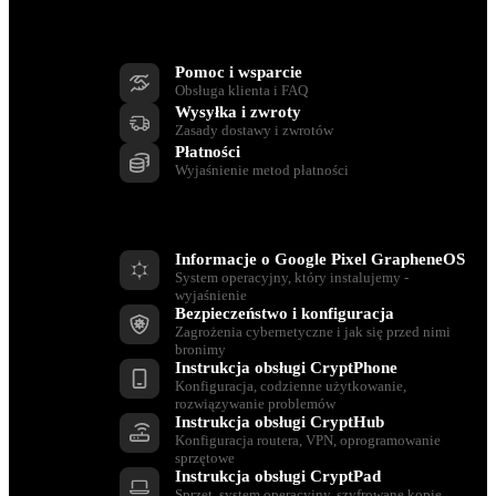
Wsparcie
Pomoc i wsparcie
Obsługa klienta i FAQ
Wysyłka i zwroty
Zasady dostawy i zwrotów
Płatności
Wyjaśnienie metod płatności
Zasoby
Informacje o Google Pixel GrapheneOS
System operacyjny, który instalujemy -
wyjaśnienie
Bezpieczeństwo i konfiguracja
Zagrożenia cybernetyczne i jak się przed nimi
bronimy
Instrukcja obsługi CryptPhone
Konfiguracja, codzienne użytkowanie,
rozwiązywanie problemów
Instrukcja obsługi CryptHub
Konfiguracja routera, VPN, oprogramowanie
sprzętowe
Instrukcja obsługi CryptPad
Sprzęt, system operacyjny, szyfrowane kopie