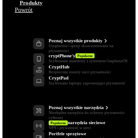
Produkty
Powrót
Produkty
Poznaj wszystkie produkty
Urządzenia i sprzęt skoncentrowane na
prywatności
cryptPhone'y
Popularne
Szyfrowane smartfony z systemem GrapheneOS
CryptHub
Bezpieczne routery sieci prywatności
CryptPad
Szyfrowane laptopy zapewniające prywatność
Narzędzia ochrony prywatności
Poznaj wszystkie narzędzia
Niezbędne narzędzia do ochrony prywatności
cyfrowej
narzędzia sieciowe
Popularne
VPN i prywatność w sieci
Portfele sprzętowe