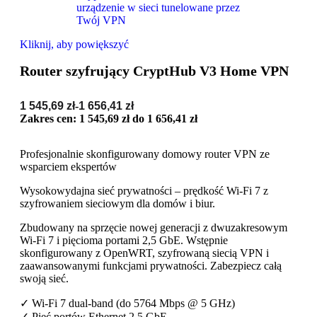
Kliknij, aby powiększyć
Router szyfrujący CryptHub V3 Home VPN
1 545,69
zł
-
1 656,41
zł
Zakres cen: 1 545,69 zł do 1 656,41 zł
Profesjonalnie skonfigurowany domowy router VPN ze
wsparciem ekspertów
Wysokowydajna sieć prywatności – prędkość Wi-Fi 7 z
szyfrowaniem sieciowym dla domów i biur.
Zbudowany na sprzęcie nowej generacji z dwuzakresowym
Wi-Fi 7 i pięcioma portami 2,5 GbE. Wstępnie
skonfigurowany z OpenWRT, szyfrowaną siecią VPN i
zaawansowanymi funkcjami prywatności. Zabezpiecz całą
swoją sieć.
✓ Wi-Fi 7 dual-band (do 5764 Mbps @ 5 GHz)
✓ Pięć portów Ethernet 2.5 GbE