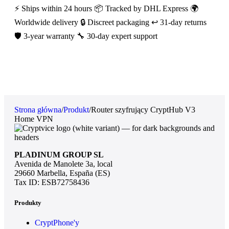
⚡ Ships within 24 hours
📦 Tracked by DHL Express
🌍
Worldwide delivery
🔒 Discreet packaging
↩️ 31-day returns
🛡️ 3-year warranty
🔧 30-day expert support
Strona główna
/
Produkt
/
Router szyfrujący CryptHub V3
Home VPN
PLADINUM GROUP SL
Avenida de Manolete 3a, local
29660 Marbella, España (ES)
Tax ID: ESB72758436
Produkty
CryptPhone'y