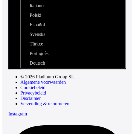
Italiano
Polski
Español
Svenska
Türkçe
Português
Deutsch
© 2026 Pladinum Group SL
Algemene voorwaarden
Cookiebeleid
Privacybeleid
Disclaimer
Verzending & retourneren
Instagram