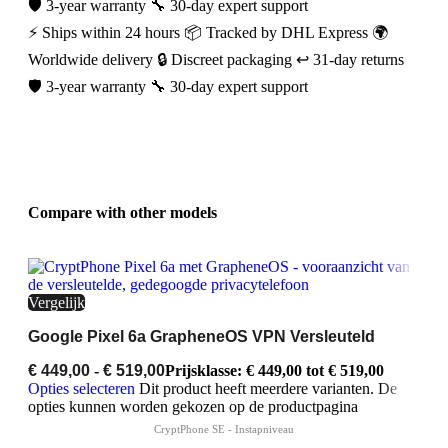
🛡️ 3-year warranty
🔧 30-day expert support
⚡ Ships within 24 hours
📦 Tracked by DHL Express
🌍
Worldwide delivery
🔒 Discreet packaging
↩️ 31-day returns
🛡️ 3-year warranty
🔧 30-day expert support
Compare with other models
Vergelijk
Google Pixel 6a GrapheneOS VPN Versleuteld
€
449,00
-
€
519,00
Prijsklasse: € 449,00 tot € 519,00
Opties selecteren
Dit product heeft meerdere varianten. De
opties kunnen worden gekozen op de productpagina