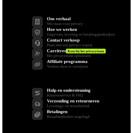
Bedrijf
Ons verhaal
Wij staan voor privacy
Hoe we werken
Gegevens, levering en betalingspraktijken
Contact verkoop
Praat met een privacy expert
Carrières
Kom bij het privacyteam
Het privacyteam opbouwen
Affiliate programma
Verdien door te verwijzen
Ondersteuning
Hulp en ondersteuning
Klantenservice & FAQ
Verzending en retourneren
Leverings- en retourbeleid
Betalingen
Betaalmethoden uitgelegd
Bronnen