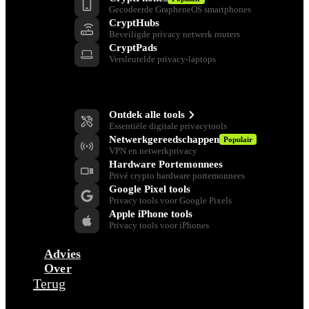
Gecodeerde GrapheneOS smartphones
CryptHubs
Beveiligde privacy netwerk routers
CryptPads
Versleutelde privacy-laptops
Privacy Gereedschap
Ontdek alle tools
Essentiële digitale privacytools
Netwerkgereedschappen
Populair
VPN en netwerkprivacy
Hardware Portemonnees
Privé crypto hardware portemonnees
Google Pixel tools
Privacy tools voor Google Pixels
Apple iPhone tools
Privacy tools voor iPhones
Advies
Over
Terug