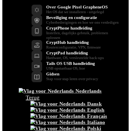
Over Google Pixel GrapheneOS
Het OS dat we installeren - uitgelegd
Beveiliging en configuratie
Cyberbedreigingen en hoe we ons verdedigen
CryptPhone handleiding
Instellen, dagelijks gebruik, problemen
oplossen
CryptHub handleiding
Routerconfiguratie, VPN, firmware
CryptPad handleiding
Hardware, OS, versleutelde back-ups
Tails OS USB handleiding
USB opstartbaar OS, hoe
Gidsen
Stap voor stap leren over privacy
Nederlands
Terug
Dansk
English
Français
Italiano
Polski