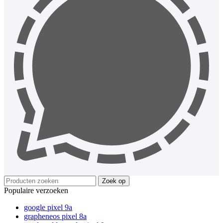
Zoek op
Populaire verzoeken
google pixel 9a
grapheneos pixel 8a