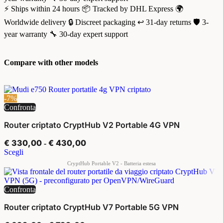
⚡ Ships within 24 hours
📦 Tracked by DHL Express
🌍
Worldwide delivery
🔒 Discreet packaging
↩️ 31-day returns
🛡️ 3-
year warranty
🔧 30-day expert support
Compare with other models
-7%
Confronta
Router criptato CryptHub V2 Portable 4G VPN
€
330,00
€
430,00
-
Scegli
Confronta
Router criptato CryptHub V7 Portable 5G VPN