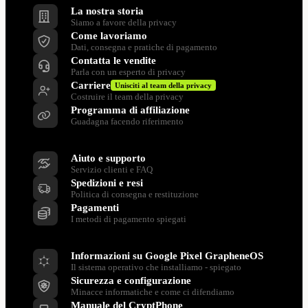
La nostra storia
Siamo a favore della privacy
Come lavoriamo
Dati, consegna e pratiche di pagamento
Contatta le vendite
Parla con un esperto di privacy
Carriere
Unisciti al team della privacy
Costruire il team della privacy
Programma di affiliazione
Guadagna facendo riferimento
Supporto
Aiuto e supporto
Servizio clienti e FAQ
Spedizioni e resi
Politica di consegna e restituzione
Pagamenti
I metodi di pagamento spiegati
Risorse
Informazioni su Google Pixel GrapheneOS
Il sistema operativo che installiamo - spiegato
Sicurezza e configurazione
Minacce informatiche e come ci difendiamo
Manuale del CryptPhone