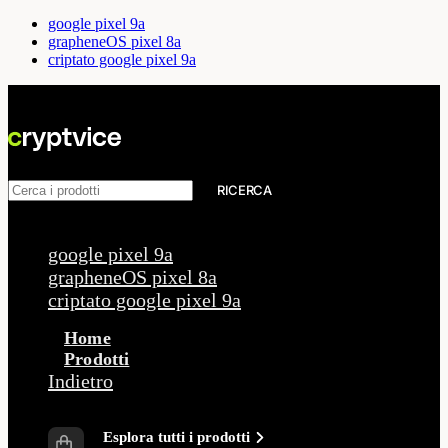
google pixel 9a
grapheneOS pixel 8a
criptato google pixel 9a
RICERCA
Richieste più frequenti
google pixel 9a
grapheneOS pixel 8a
criptato google pixel 9a
Home
Prodotti
Indietro
Prodotti
Esplora tutti i prodotti