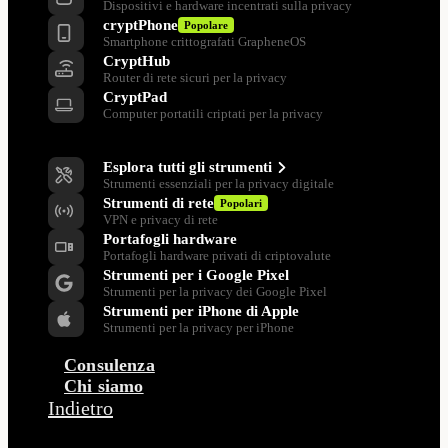
Dispositivi e hardware incentrati sulla privacy
cryptPhone
Popolare
Smartphone crittografati GrapheneOS
CryptHub
Router di rete sicuri per la privacy
CryptPad
Computer portatili criptati per la privacy
Strumenti per la privacy
Esplora tutti gli strumenti
Strumenti essenziali per la privacy digitale
Strumenti di rete
Popolari
VPN e privacy di rete
Portafogli hardware
Portafogli hardware privati di criptovalute
Strumenti per i Google Pixel
Strumenti per la privacy dei Google Pixel
Strumenti per iPhone di Apple
Strumenti per la privacy per iPhone
Consulenza
Chi siamo
Indietro
Azienda