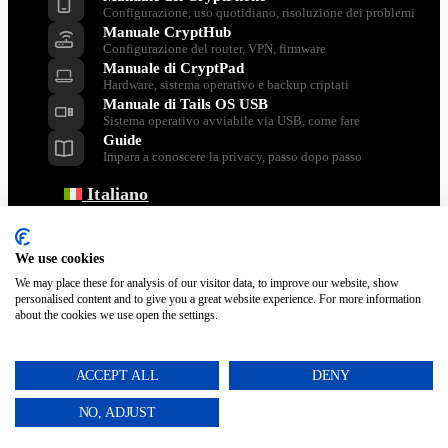
Configurazione, uso quotidiano, risoluzione dei problemi
Manuale CryptHub
Configurazione del router, VPN, firmware
Manuale di CryptPad
Hardware, sistema operativo e backup criptati
Manuale di Tails OS USB
Sistema operativo avviabile via USB, come fare
Guide
Impara a conoscere la privacy, passo dopo passo
Italiano
Indietro
Dansk
Nederlands
We use cookies
English
We may place these for analysis of our visitor data, to improve our website, show
Français
personalised content and to give you a great website experience. For more information
about the cookies we use open the settings.
Polski
Español
Svenska
ACCEPT ALL
DENY
Türkçe
Português
NO, ADJUST
Deutsch