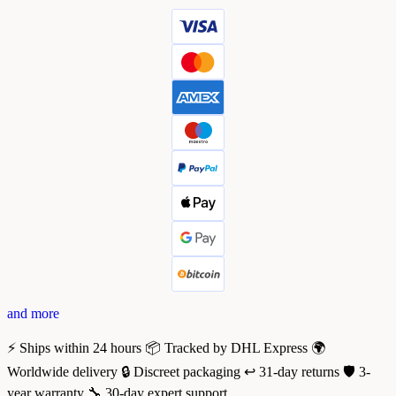
and more
⚡ Ships within 24 hours
📦 Tracked by DHL Express
🌍
Worldwide delivery
🔒 Discreet packaging
↩️ 31-day returns
🛡️ 3-
year warranty
🔧 30-day expert support