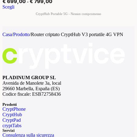
€
699,00
€
799,00
-
Scegli
Casa
/
Prodotto
/
Router criptato CryptHub V3 portatile 4G VPN
PLADINUM GROUP SL
Avenida de Manolete 3a, local
29660 Marbella, España (ES)
Codice fiscale: ESB72758436
Prodotti
CryptPhone
CryptHub
CryptPad
cryptTabs
Servizi
Consulenza sulla sicurezza