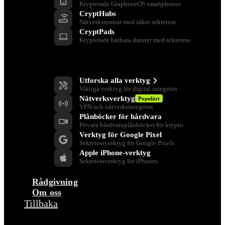
Krypterade GrapheneOS smartphones
CryptHubs
Nätverksroutrar med säker sekretess
CryptPads
Krypterade bärbara datorer med sekretess
Verktyg för integritet
Utforska alla verktyg
Viktiga verktyg för digital integritet
Nätverksverktyg
Populärt
VPN och nätverksintegritet
Plånböcker för hårdvara
Privata hårdvaruplånböcker för krypto
Verktyg för Google Pixel
Sekretessverktyg för Google Pixels
Apple iPhone-verktyg
Sekretessverktyg för iPhones
Rådgivning
Om oss
Tillbaka