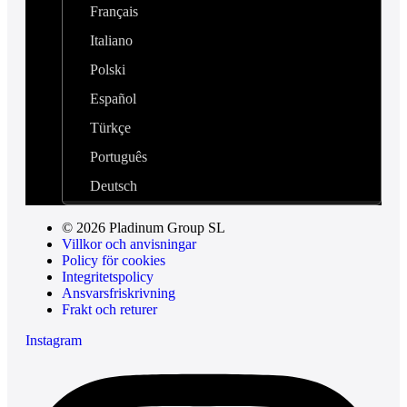
Français
Italiano
Polski
Español
Türkçe
Português
Deutsch
© 2026 Pladinum Group SL
Villkor och anvisningar
Policy för cookies
Integritetspolicy
Ansvarsfriskrivning
Frakt och returer
Instagram