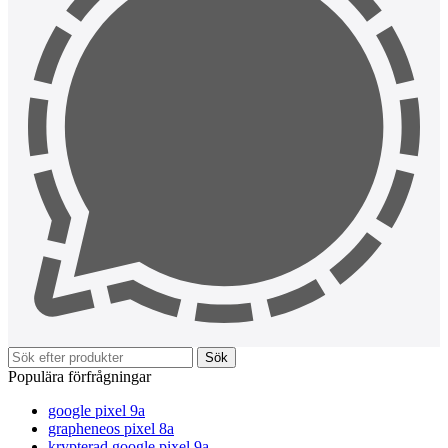
Sök
Populära förfrågningar
google pixel 9a
grapheneos pixel 8a
krypterad google pixel 9a