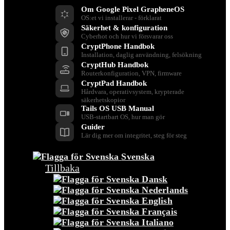
Om Google Pixel GrapheneOS
OS:et vi installerar - förklarat
Säkerhet & konfiguration
Cyberhot och hur vi försvarar oss
CryptPhone Handbok
Installation, daglig användning, felsökning
CryptHub Handbok
Routerkonfiguration, VPN, firmware
CryptPad Handbok
Hårdvara, operativsystem, krypterade
säkerhetskopior
Tails OS USB Manual
USB-startbart OS, hur man gör
Guider
Lär dig mer om integritet, steg för steg
Svenska
Tillbaka
Dansk
Nederlands
English
Français
Italiano