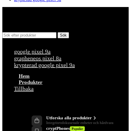
Sök
Populära förfrågningar
google pixel 9a
grapheneos pixel 8a
krypterad google pixel 9a
Hem
Produkter
Tillbaka
Produkter
Utforska alla produkter
Integritetsfokuserade enheter och hårdvara
cryptPhones
Populär