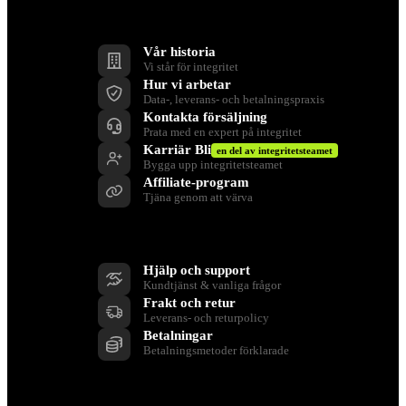
Företag
Vår historia
Vi står för integritet
Hur vi arbetar
Data-, leverans- och betalningspraxis
Kontakta försäljning
Prata med en expert på integritet
Karriär Bli
en del av integritetsteamet
Bygga upp integritetsteamet
Affiliate-program
Tjäna genom att värva
Stöd
Hjälp och support
Kundtjänst & vanliga frågor
Frakt och retur
Leverans- och returpolicy
Betalningar
Betalningsmetoder förklarade
Resurser