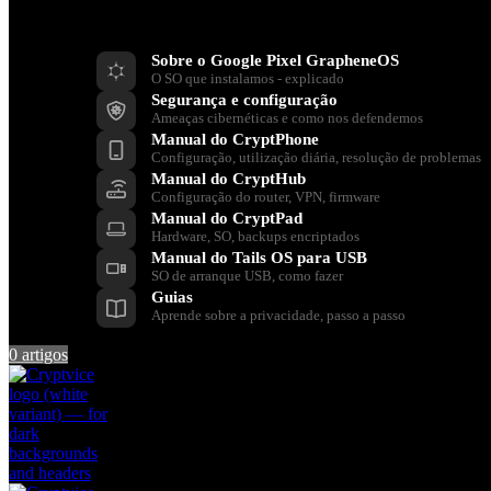
Recursos
Sobre o Google Pixel GrapheneOS
O SO que instalamos - explicado
Segurança e configuração
Ameaças cibernéticas e como nos defendemos
Manual do CryptPhone
Configuração, utilização diária, resolução de problemas
Manual do CryptHub
Configuração do router, VPN, firmware
Manual do CryptPad
Hardware, SO, backups encriptados
Manual do Tails OS para USB
SO de arranque USB, como fazer
Guias
Aprende sobre a privacidade, passo a passo
0
artigos