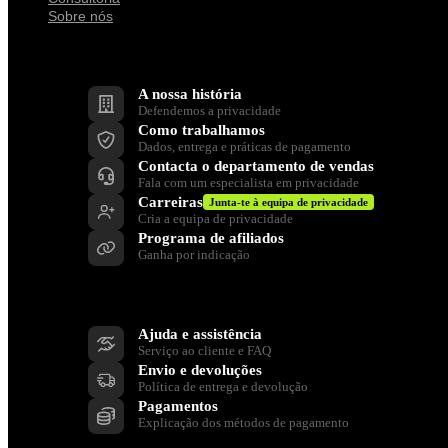
Sobre nós
Empresa
A nossa história
Defendemos a privacidade
Como trabalhamos
Dados, entrega e práticas de pagamento
Contacta o departamento de vendas
Fala com um especialista em privacidade
Carreiras
Junta-te à equipa de privacidade
Cria a equipa de privacidade
Programa de afiliados
Ganha por indicação
Apoia
Ajuda e assistência
Serviço ao cliente e FAQ
Envio e devoluções
Política de entrega e devolução
Pagamentos
Explicação dos métodos de pagamento