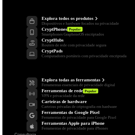
Produtos
Explora todos os produtos
Dispositivos e hardware focados na privacidade
CryptPhones
Popular
Smartphones GrapheneOS encriptados
CryptHubs
Routers de rede com privacidade segura
CryptPads
Computadores portáteis com privacidade encriptada
Ferramentas de privacidade
Explora todas as ferramentas
Ferramentas essenciais de privacidade digital
Ferramentas de rede
Popular
VPN e privacidade da rede
Carteiras de hardware
Carteiras privadas de criptografia em hardware
Ferramentas do Google Pixel
Ferramentas de privacidade para Google Pixel
Ferramentas Apple para iPhone
Ferramentas de privacidade para iPhones
Consultoria