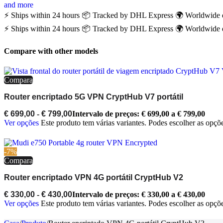
and more
⚡ Ships within 24 hours
📦 Tracked by DHL Express
🌍 Worldwide 
⚡ Ships within 24 hours
📦 Tracked by DHL Express
🌍 Worldwide 
Compare with other models
Compara
Router encriptado 5G VPN CryptHub V7 portátil
€
699,00
-
€
799,00
Intervalo de preços: € 699,00 a € 799,00
Ver opções
Este produto tem várias variantes. Podes escolher as opçõ
-7%
Compara
Router encriptado VPN 4G portátil CryptHub V2
€
330,00
-
€
430,00
Intervalo de preços: € 330,00 a € 430,00
Ver opções
Este produto tem várias variantes. Podes escolher as opçõ