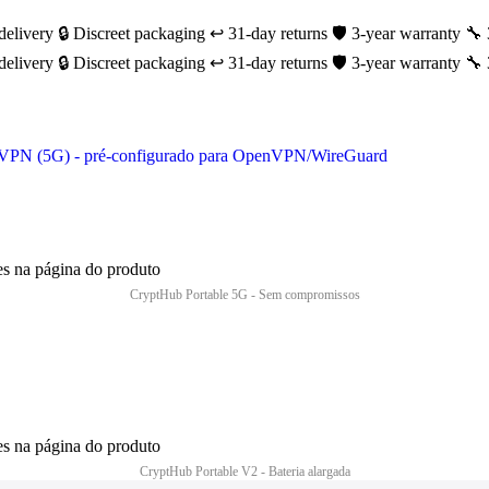
delivery
🔒 Discreet packaging
↩️ 31-day returns
🛡️ 3-year warranty
🔧 
delivery
🔒 Discreet packaging
↩️ 31-day returns
🛡️ 3-year warranty
🔧 
es na página do produto
es na página do produto